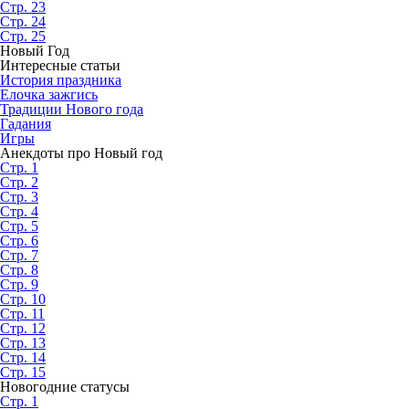
Стр. 23
Стр. 24
Стр. 25
Новый Год
Интересные статьи
История праздника
Елочка зажгись
Традиции Нового года
Гадания
Игры
Анекдоты про Новый год
Стр. 1
Стр. 2
Стр. 3
Стр. 4
Стр. 5
Стр. 6
Стр. 7
Стр. 8
Стр. 9
Стр. 10
Стр. 11
Стр. 12
Стр. 13
Стр. 14
Стр. 15
Новогодние статусы
Стр. 1