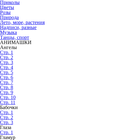
Приколы
Цветы
Розы
Природа
Лето, море, растения
Надписи, разные
Музыка
Танцы, спорт
АНИМАШКИ
Ангелы
Стр. 1
Стр. 2
Стр. 3
Стр. 4
Стр. 5
Стр. 6
Стр. 7
Стр. 8
Стр. 9
Стр. 10
Стр. 11
Бабочки
Стр. 1
Стр. 2
Стр. 3
Глаза
Стр. 1
Гламур