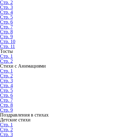
Стр. 2
Стр. 3
Стр. 4
Стр. 5
Стр. 6
Стр. 7
Стр. 8
Стр. 9
Стр. 10
Стр. 11
Тосты
Стр. 1
Стр. 2
Стихи с Анимациями
Стр. 1
Стр. 2
Стр. 3
Стр. 4
Стр. 5
Стр. 6
Стр. 7
Стр. 8
Стр. 9
Поздравления в стихах
Детские стихи
Стр. 1
Стр. 2
Стр. 3