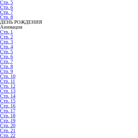
Стр. 5
Стр. 6
Стр. 7
Стр. 8
ДЕНЬ РОЖДЕНИЯ
Анимация
Стр. 1
Стр. 2
Стр. 3
Стр. 4
Стр. 5
Стр. 6
Стр. 7
Стр. 8
Стр. 9
Стр. 10
Стр. 11
Стр. 12
Стр. 13
Стр. 14
Стр. 15
Стр. 16
Стр. 17
Стр. 18
Стр. 19
Стр. 20
Стр. 21
Стр. 22