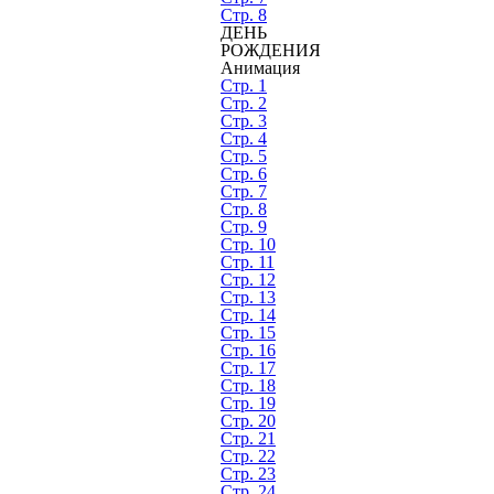
Стр. 8
ДЕНЬ
РОЖДЕНИЯ
Анимация
Стр. 1
Стр. 2
Стр. 3
Стр. 4
Стр. 5
Стр. 6
Стр. 7
Стр. 8
Стр. 9
Стр. 10
Стр. 11
Стр. 12
Стр. 13
Стр. 14
Стр. 15
Стр. 16
Стр. 17
Стр. 18
Стр. 19
Стр. 20
Стр. 21
Стр. 22
Стр. 23
Стр. 24