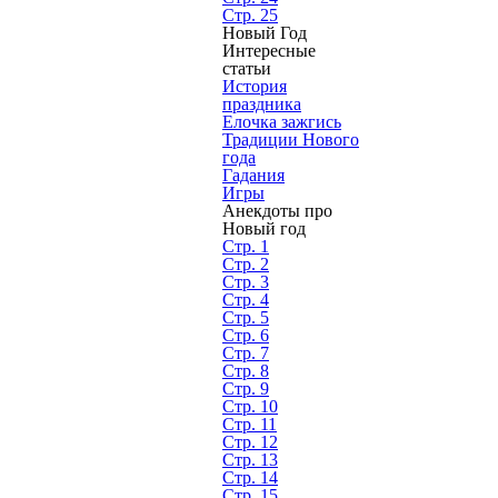
Стр. 25
Новый Год
Интересные
статьи
История
праздника
Елочка зажгись
Традиции Нового
года
Гадания
Игры
Анекдоты про
Новый год
Стр. 1
Стр. 2
Стр. 3
Стр. 4
Стр. 5
Стр. 6
Стр. 7
Стр. 8
Стр. 9
Стр. 10
Стр. 11
Стр. 12
Стр. 13
Стр. 14
Стр. 15