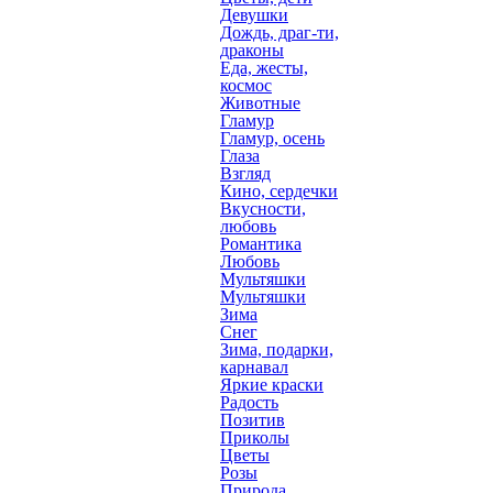
Девушки
Дождь, драг-ти,
драконы
Еда, жесты,
космос
Животные
Гламур
Гламур, осень
Глаза
Взгляд
Кино, сердечки
Вкусности,
любовь
Романтика
Любовь
Мультяшки
Мультяшки
Зима
Снег
Зима, подарки,
карнавал
Яркие краски
Радость
Позитив
Приколы
Цветы
Розы
Природа