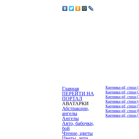
Картинки gif, стихи (
Главная
Картинки gif, стихи (
ПЕРЕЙТИ НА
Картинки gif, стихи (
ПОРТАЛ
Картинки gif, стихи (
АВАТАРКИ
Картинки gif, стихи (
Абстракции,
Картинки gif, стихи (
ангелы
Картинки gif, стихи (
Ангелы
Авто, бабочки,
бой
Чтение, цветы
Цветы, дети