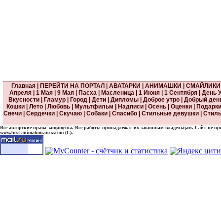
Главная
|
ПЕРЕЙТИ НА ПОРТАЛ
|
АВАТАРКИ
|
АНИМАШКИ
|
СМАЙЛИКИ
Апреля
|
1 Мая
|
9 Мая
|
Пасха
|
Масленица
|
1 Июня
|
1 Сентября
|
День 
Вкусности
|
Гламур
|
Город
|
Дети
|
Дипломы
|
Доброе утро
|
Добрый ден
Кошки
|
Лето
|
Любовь
|
Мультфильм
|
Надписи
|
Осень
|
Оценки
|
Подарк
Свечи
|
Сердечки
|
Скучаю
|
Собаки
|
Спасибо
|
Стильные девушки
|
Стиль
Все авторские права защищены. Все работы принадлежат их законным владельцам. Сайт не прете
www.best-animation.ucoz.com (C).