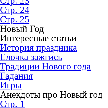
Стр. 23
Стр. 24
Стр. 25
Новый Год
Интересные статьи
История праздника
Елочка зажгись
Традиции Нового года
Гадания
Игры
Анекдоты про Новый год
Стр. 1