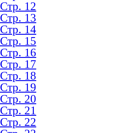
Стр. 12
Стр. 13
Стр. 14
Стр. 15
Стр. 16
Стр. 17
Стр. 18
Стр. 19
Стр. 20
Стр. 21
Стр. 22