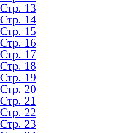
Стр. 13
Стр. 14
Стр. 15
Стр. 16
Стр. 17
Стр. 18
Стр. 19
Стр. 20
Стр. 21
Стр. 22
Стр. 23