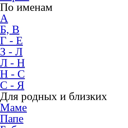
По именам
А
Б, В
Г - Е
З - Л
Л - Н
Н - С
С - Я
Для родных и близких
Маме
Папе