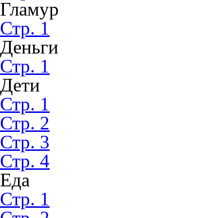
Гламур
Стр. 1
Деньги
Стр. 1
Дети
Стр. 1
Стр. 2
Стр. 3
Стр. 4
Еда
Стр. 1
Стр. 2