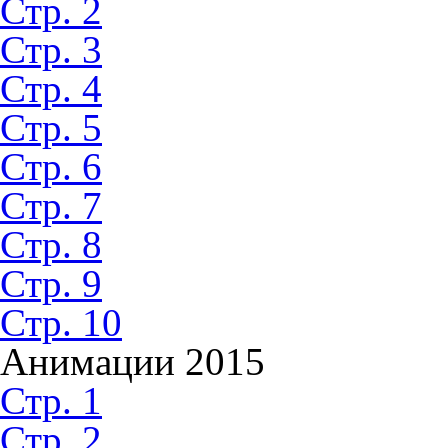
Стр. 2
Стр. 3
Стр. 4
Стр. 5
Стр. 6
Стр. 7
Стр. 8
Стр. 9
Стр. 10
Анимации 2015
Стр. 1
Стр. 2