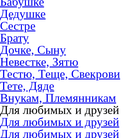
Бабушке
Дедушке
Сестре
Брату
Дочке, Сыну
Невестке, Зятю
Тестю, Теще, Свекрови
Тете, Дяде
Внукам, Племянникам
Для любимых и друзей
Для любимых и друзей
Для любимых и друзей