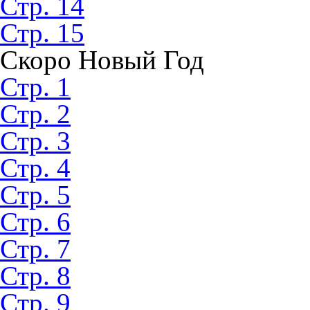
Стр. 14
Стр. 15
Скоро Новый Год
Стр. 1
Стр. 2
Стр. 3
Стр. 4
Стр. 5
Стр. 6
Стр. 7
Стр. 8
Стр. 9