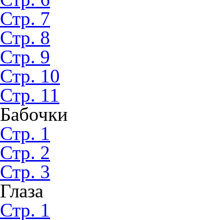
Стр. 7
Стр. 8
Стр. 9
Стр. 10
Стр. 11
Бабочки
Стр. 1
Стр. 2
Стр. 3
Глаза
Стр. 1