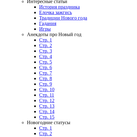
Интересные статьи
История праздника
Елочка зажгись
Традиции Нового года
Гадания
Игры
Анекдоты про Новый год
Стр. 1
Стр. 2
Стр. 3
Стр. 4
Стр. 5
Стр. 6
Стр. 7
Стр. 8
Стр. 9
Стр. 10
Стр. 11
Стр. 12
Стр. 13
Стр. 14
Стр. 15
Новогодние статусы
Стр. 1
Стр. 2