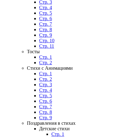
Стр. 3
Стр. 4
Стр. 5
Стр. 6
Стр. 7
Стр. 8
Стр. 9
Стр. 10
Стр. 11
Тосты
Стр. 1
Стр. 2
Стихи с Анимациями
Стр. 1
Стр. 2
Стр. 3
Стр. 4
Стр. 5
Стр. 6
Стр. 7
Стр. 8
Стр. 9
Поздравления в стихах
Детские стихи
Стр. 1