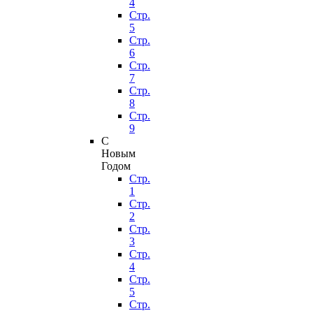
4
Стр.
5
Стр.
6
Стр.
7
Стр.
8
Стр.
9
С
Новым
Годом
Стр.
1
Стр.
2
Стр.
3
Стр.
4
Стр.
5
Стр.