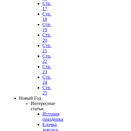
Стр.
17
Стр.
18
Стр.
19
Стр.
20
Стр.
21
Стр.
22
Стр.
23
Стр.
24
Стр.
25
Новый Год
Интересные
статьи
История
праздника
Елочка
зажгись