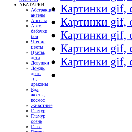
АВАТАРКИ
Картинки gif, 
Абстракции,
ангелы
Картинки gif, 
Ангелы
Авто,
бабочки,
Картинки gif, 
бой
Чтение,
Картинки gif, 
цветы
Цветы,
дети
Картинки gif, 
Девушки
Дождь,
драг-
ти,
драконы
Еда,
жесты,
космос
Животные
Гламур
Гламур,
осень
Глаза
Взгляд