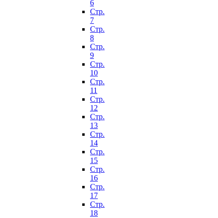
6
Стр.
7
Стр.
8
Стр.
9
Стр.
10
Стр.
11
Стр.
12
Стр.
13
Стр.
14
Стр.
15
Стр.
16
Стр.
17
Стр.
18