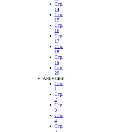
Стр.
14
Стр.
15
Стр.
16
Стр.
17
Стр.
18
Стр.
19
Стр.
20
Анимации
Стр.
1
Стр.
2
Стр.
3
Стр.
4
Стр.
5