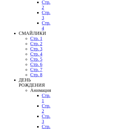
Стр.
2
Стр.
3
Стр.
4
СМАЙЛИКИ
Стр. 1
Стр. 2
Стр. 3
Стр. 4
Стр. 5
Стр. 6
Стр. 7
Стр. 8
ДЕНЬ
РОЖДЕНИЯ
Анимация
Стр.
1
Стр.
2
Стр.
3
Стр.