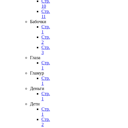
Стр.
10
Стр.
11
Бабочки
Стр.
1
Стр.
2
Стр.
3
Глаза
Стр.
1
Гламур
Стр.
1
Деньги
Стр.
1
Дети
Стр.
1
Стр.
2