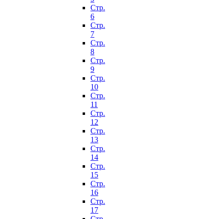
Стр.
6
Стр.
7
Стр.
8
Стр.
9
Стр.
10
Стр.
11
Стр.
12
Стр.
13
Стр.
14
Стр.
15
Стр.
16
Стр.
17
Стр.