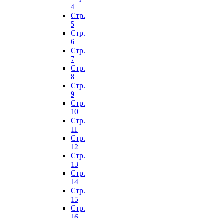
4
Стр.
5
Стр.
6
Стр.
7
Стр.
8
Стр.
9
Стр.
10
Стр.
11
Стр.
12
Стр.
13
Стр.
14
Стр.
15
Стр.
16