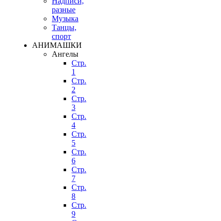
Надписи,
разные
Музыка
Танцы,
спорт
АНИМАШКИ
Ангелы
Стр.
1
Стр.
2
Стр.
3
Стр.
4
Стр.
5
Стр.
6
Стр.
7
Стр.
8
Стр.
9