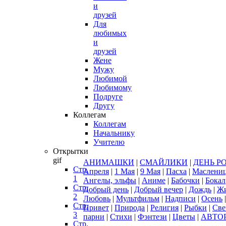
и
друзей
Для
любимых
и
друзей
Жене
Мужу
Любимой
Любимому
Подруге
Другу
Коллегам
Коллегам
Начальнику
Учителю
Открытки
gif
АНИМАШКИ
|
СМАЙЛИКИ
|
ДЕНЬ Р
Стр.
Апреля
|
1 Мая
|
9 Мая
|
Пасха
|
Маслени
1
Ангелы, эльфы
|
Аниме
|
Бабочки
|
Бокал
Стр.
Добрый день
|
Добрый вечер
|
Дождь
|
Ж
2
Любовь
|
Мультфильм
|
Надписи
|
Осень
Стр.
Привет
|
Природа
|
Религия
|
Рыбки
|
Све
3
парни
|
Стихи
|
Фэнтези
|
Цветы
|
АВТО
Стр.