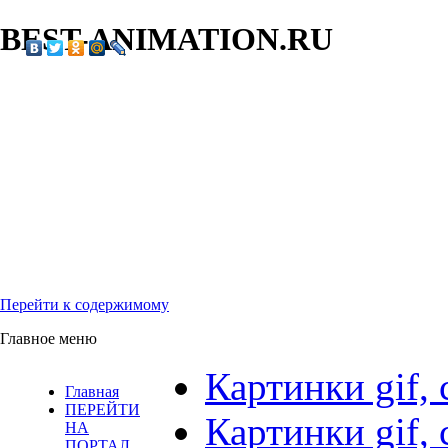
BEST-ANIMATION.RU
Перейти к содержимому
Главное меню
Картинки gif, 
Главная
ПЕРЕЙТИ
Картинки gif, 
НА
ПОРТАЛ