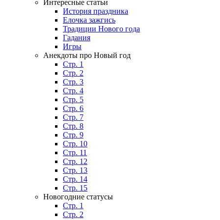
Интересные статьи
История праздника
Елочка зажгись
Традиции Нового года
Гадания
Игры
Анекдоты про Новый год
Стр. 1
Стр. 2
Стр. 3
Стр. 4
Стр. 5
Стр. 6
Стр. 7
Стр. 8
Стр. 9
Стр. 10
Стр. 11
Стр. 12
Стр. 13
Стр. 14
Стр. 15
Новогодние статусы
Стр. 1
Стр. 2