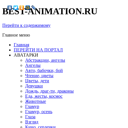
BEST-ANIMATION.RU
Перейти к содержимому
Главное меню
Главная
ПЕРЕЙТИ НА ПОРТАЛ
АВАТАРКИ
Абстракции, ангелы
Ангелы
Авто, бабочки, бой
Чтение, цветы
Цветы, дети
Девушки
Дождь, драг-ти, драконы
Еда, жесты, космос
Животные
Гламур
Гламур, осень
Глаза
Взгляд
Кино, сердечки