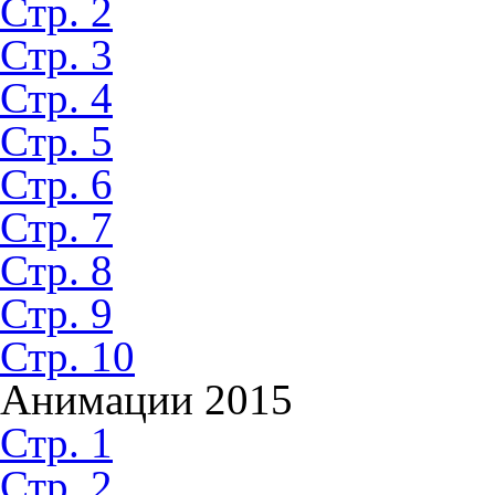
Стр. 2
Стр. 3
Стр. 4
Стр. 5
Стр. 6
Стр. 7
Стр. 8
Стр. 9
Стр. 10
Анимации 2015
Стр. 1
Стр. 2