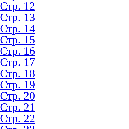
Стр. 12
Стр. 13
Стр. 14
Стр. 15
Стр. 16
Стр. 17
Стр. 18
Стр. 19
Стр. 20
Стр. 21
Стр. 22