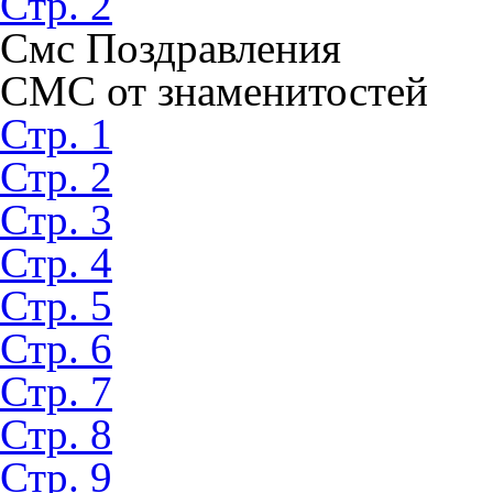
Стр. 2
Смс Поздравления
СМС от знаменитостей
Стр. 1
Стр. 2
Стр. 3
Стр. 4
Стр. 5
Стр. 6
Стр. 7
Стр. 8
Стр. 9