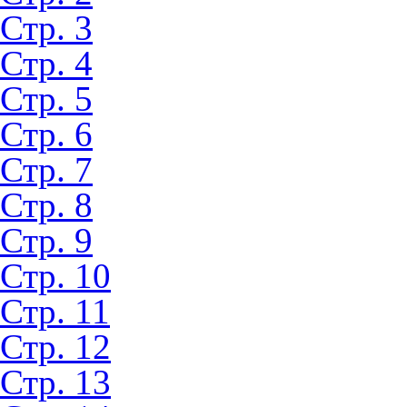
Стр. 3
Стр. 4
Стр. 5
Стр. 6
Стр. 7
Стр. 8
Стр. 9
Стр. 10
Стр. 11
Стр. 12
Стр. 13