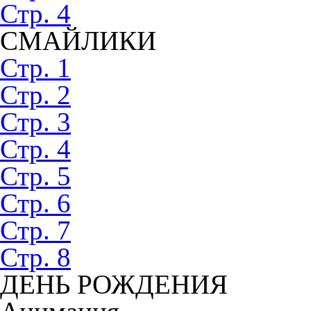
Стр. 4
СМАЙЛИКИ
Стр. 1
Стр. 2
Стр. 3
Стр. 4
Стр. 5
Стр. 6
Стр. 7
Стр. 8
ДЕНЬ РОЖДЕНИЯ