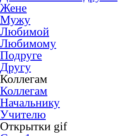
Жене
Мужу
Любимой
Любимому
Подруге
Другу
Коллегам
Коллегам
Начальнику
Учителю
Открытки gif