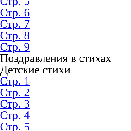
Стр. 5
Стр. 6
Стр. 7
Стр. 8
Стр. 9
Поздравления в стихах
Детские стихи
Стр. 1
Стр. 2
Стр. 3
Стр. 4
Стр. 5