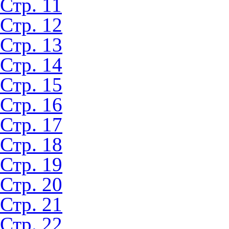
Стр. 11
Стр. 12
Стр. 13
Стр. 14
Стр. 15
Стр. 16
Стр. 17
Стр. 18
Стр. 19
Стр. 20
Стр. 21
Стр. 22