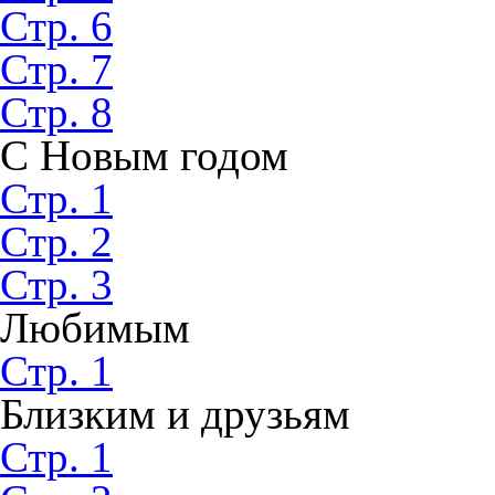
Стр. 6
Стр. 7
Стр. 8
С Новым годом
Стр. 1
Стр. 2
Стр. 3
Любимым
Стр. 1
Близким и друзьям
Стр. 1