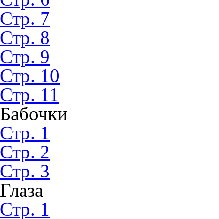
Стр. 7
Стр. 8
Стр. 9
Стр. 10
Стр. 11
Бабочки
Стр. 1
Стр. 2
Стр. 3
Глаза
Стр. 1