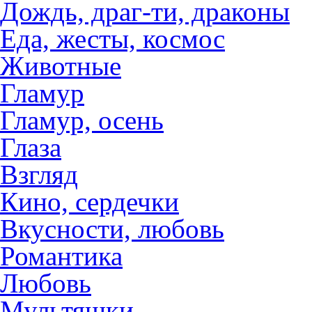
Дождь, драг-ти, драконы
Еда, жесты, космос
Животные
Гламур
Гламур, осень
Глаза
Взгляд
Кино, сердечки
Вкусности, любовь
Романтика
Любовь
Мультяшки