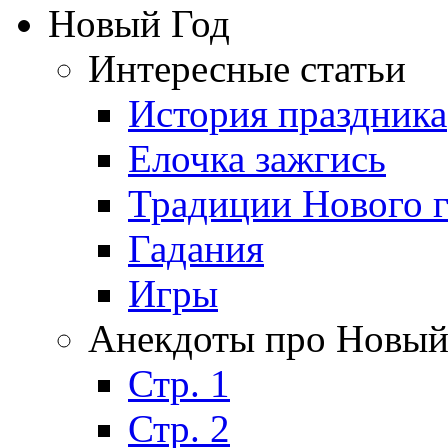
Новый Год
Интересные статьи
История праздника
Елочка зажгись
Традиции Нового г
Гадания
Игры
Анекдоты про Новый
Стр. 1
Стр. 2