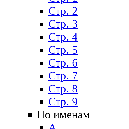
Стр. 2
Стр. 3
Стр. 4
Стр. 5
Стр. 6
Стр. 7
Стр. 8
Стр. 9
По именам
А