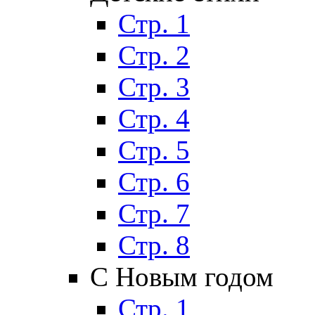
Стр. 1
Стр. 2
Стр. 3
Стр. 4
Стр. 5
Стр. 6
Стр. 7
Стр. 8
С Новым годом
Стр. 1