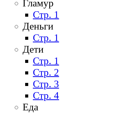
Гламур
Стр. 1
Деньги
Стр. 1
Дети
Стр. 1
Стр. 2
Стр. 3
Стр. 4
Еда