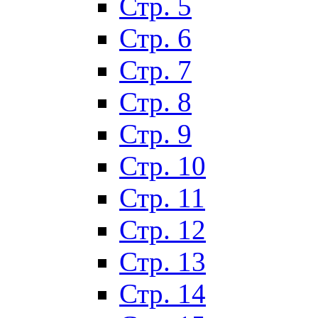
Стр. 5
Стр. 6
Стр. 7
Стр. 8
Стр. 9
Стр. 10
Стр. 11
Стр. 12
Стр. 13
Стр. 14