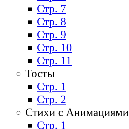
Стр. 7
Стр. 8
Стр. 9
Стр. 10
Стр. 11
Тосты
Стр. 1
Стр. 2
Стихи с Анимациями
Стр. 1