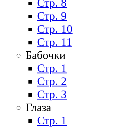
Стр. 8
Стр. 9
Стр. 10
Стр. 11
Бабочки
Стр. 1
Стр. 2
Стр. 3
Глаза
Стр. 1