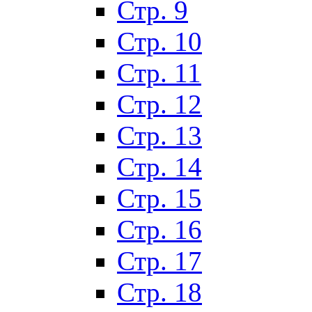
Стр. 9
Стр. 10
Стр. 11
Стр. 12
Стр. 13
Стр. 14
Стр. 15
Стр. 16
Стр. 17
Стр. 18