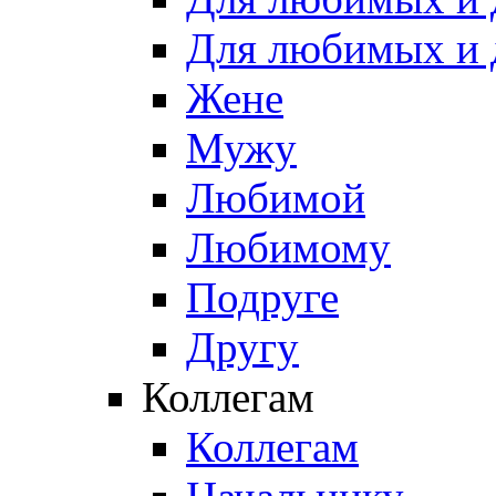
Для любимых и 
Жене
Мужу
Любимой
Любимому
Подруге
Другу
Коллегам
Коллегам