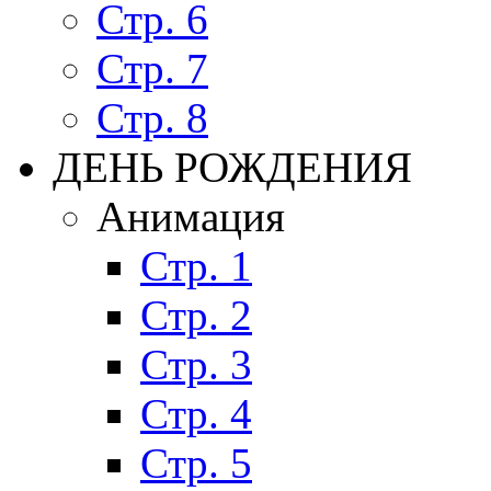
Стр. 6
Стр. 7
Стр. 8
ДЕНЬ РОЖДЕНИЯ
Анимация
Стр. 1
Стр. 2
Стр. 3
Стр. 4
Стр. 5