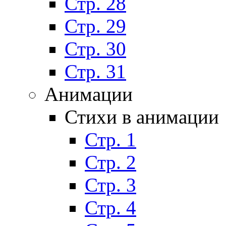
Стр. 28
Стр. 29
Стр. 30
Стр. 31
Анимации
Стихи в анимации
Стр. 1
Стр. 2
Стр. 3
Стр. 4