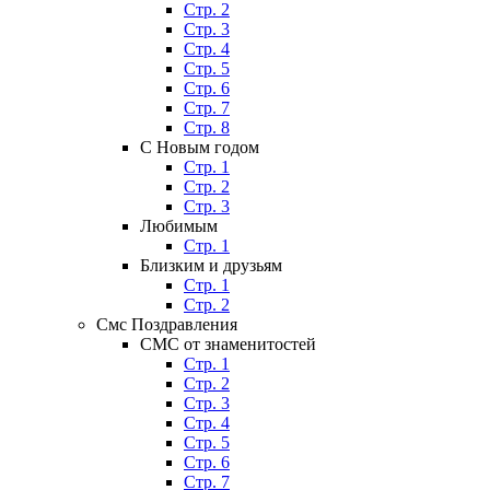
Стр. 2
Стр. 3
Стр. 4
Стр. 5
Стр. 6
Стр. 7
Стр. 8
С Новым годом
Стр. 1
Стр. 2
Стр. 3
Любимым
Стр. 1
Близким и друзьям
Стр. 1
Стр. 2
Смс Поздравления
СМС от знаменитостей
Стр. 1
Стр. 2
Стр. 3
Стр. 4
Стр. 5
Стр. 6
Стр. 7