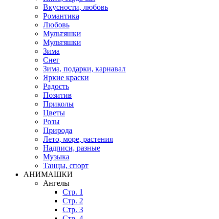
Вкусности, любовь
Романтика
Любовь
Мультяшки
Мультяшки
Зима
Снег
Зима, подарки, карнавал
Яркие краски
Радость
Позитив
Приколы
Цветы
Розы
Природа
Лето, море, растения
Надписи, разные
Музыка
Танцы, спорт
АНИМАШКИ
Ангелы
Стр. 1
Стр. 2
Стр. 3
Стр. 4