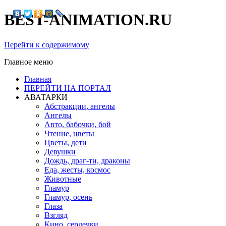
BEST-ANIMATION.RU
Перейти к содержимому
Главное меню
Главная
ПЕРЕЙТИ НА ПОРТАЛ
АВАТАРКИ
Абстракции, ангелы
Ангелы
Авто, бабочки, бой
Чтение, цветы
Цветы, дети
Девушки
Дождь, драг-ти, драконы
Еда, жесты, космос
Животные
Гламур
Гламур, осень
Глаза
Взгляд
Кино, сердечки