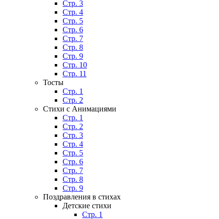
Стр. 3
Стр. 4
Стр. 5
Стр. 6
Стр. 7
Стр. 8
Стр. 9
Стр. 10
Стр. 11
Тосты
Стр. 1
Стр. 2
Стихи с Анимациями
Стр. 1
Стр. 2
Стр. 3
Стр. 4
Стр. 5
Стр. 6
Стр. 7
Стр. 8
Стр. 9
Поздравления в стихах
Детские стихи
Стр. 1