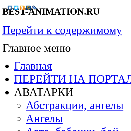
BEST-ANIMATION.RU
Перейти к содержимому
Главное меню
Главная
ПЕРЕЙТИ НА ПОРТА
АВАТАРКИ
Абстракции, ангелы
Ангелы