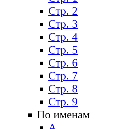
Стр. 2
Стр. 3
Стр. 4
Стр. 5
Стр. 6
Стр. 7
Стр. 8
Стр. 9
По именам
А