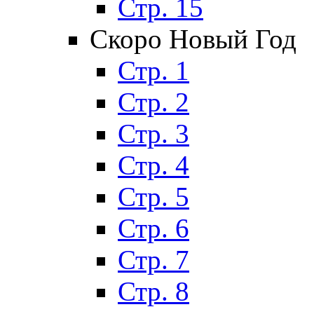
Стр. 15
Скоро Новый Год
Стр. 1
Стр. 2
Стр. 3
Стр. 4
Стр. 5
Стр. 6
Стр. 7
Стр. 8