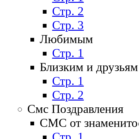
Стр. 2
Стр. 3
Любимым
Стр. 1
Близким и друзьям
Стр. 1
Стр. 2
Смс Поздравления
СМС от знаменито
Стр. 1