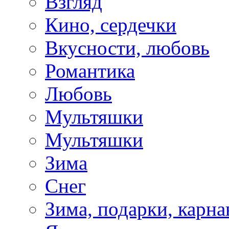
Взгляд
Кино, сердечки
Вкусности, любовь
Романтика
Любовь
Мультяшки
Мультяшки
Зима
Снег
Зима, подарки, карна