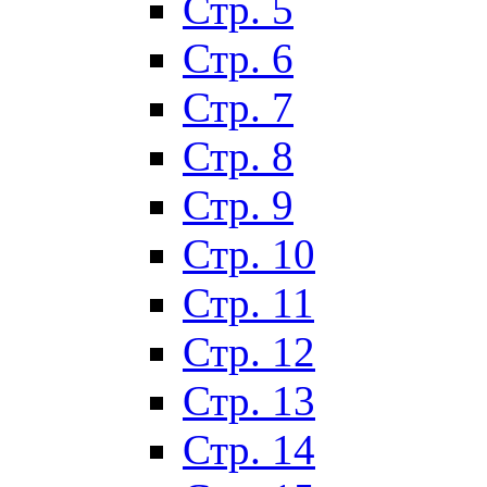
Стр. 5
Стр. 6
Стр. 7
Стр. 8
Стр. 9
Стр. 10
Стр. 11
Стр. 12
Стр. 13
Стр. 14