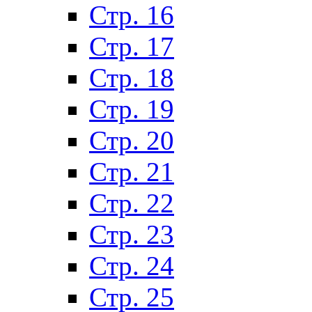
Стр. 16
Стр. 17
Стр. 18
Стр. 19
Стр. 20
Стр. 21
Стр. 22
Стр. 23
Стр. 24
Стр. 25