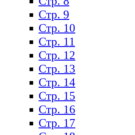
Стр. 8
Стр. 9
Стр. 10
Стр. 11
Стр. 12
Стр. 13
Стр. 14
Стр. 15
Стр. 16
Стр. 17