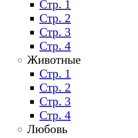
Стр. 1
Стр. 2
Стр. 3
Стр. 4
Животные
Стр. 1
Стр. 2
Стр. 3
Стр. 4
Любовь