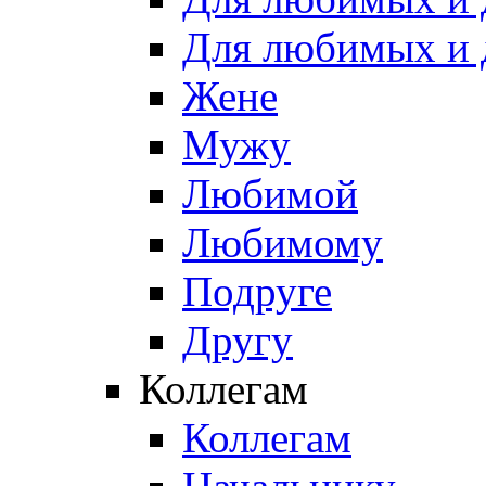
Для любимых и 
Жене
Мужу
Любимой
Любимому
Подруге
Другу
Коллегам
Коллегам