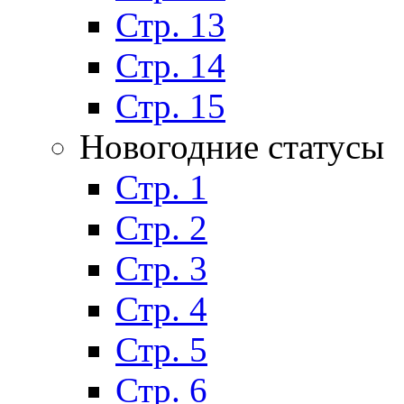
Стр. 13
Стр. 14
Стр. 15
Новогодние статусы
Стр. 1
Стр. 2
Стр. 3
Стр. 4
Стр. 5
Стр. 6