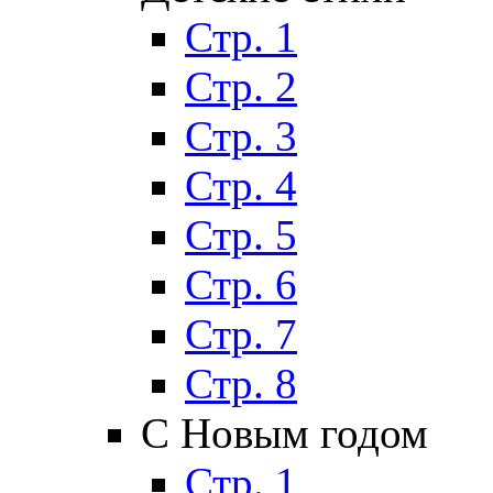
Стр. 1
Стр. 2
Стр. 3
Стр. 4
Стр. 5
Стр. 6
Стр. 7
Стр. 8
С Новым годом
Стр. 1