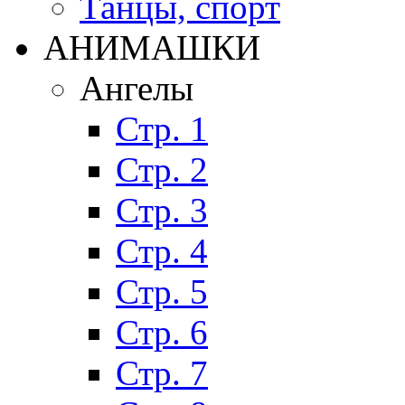
Танцы, спорт
АНИМАШКИ
Ангелы
Стр. 1
Стр. 2
Стр. 3
Стр. 4
Стр. 5
Стр. 6
Стр. 7