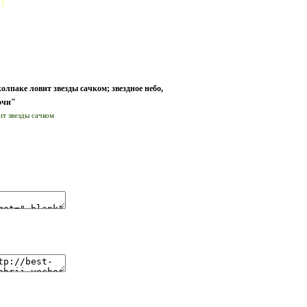
!
лпаке ловит звезды сачком; звездное небо,
очи"