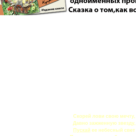
Скорей лови свою мечту,
Давно зажженную звезду,
Пускай
ее небесный свет