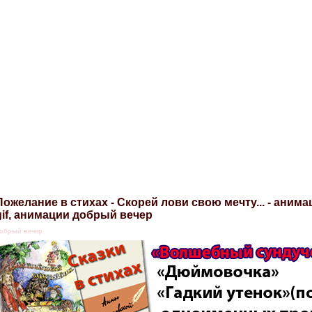
Пожелание в стихах - Скорей лови свою мечту... - аним
gif, анимации добрый вечер
обрый вечер