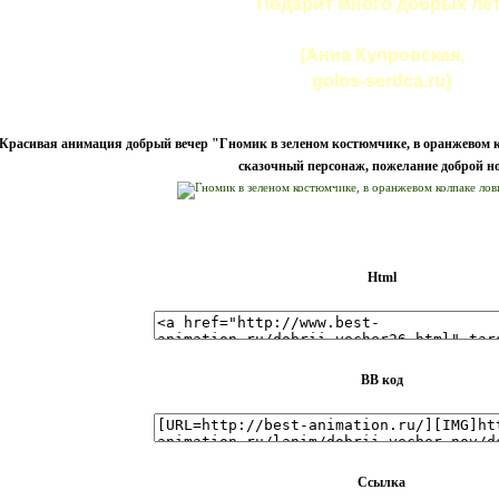
Подарит много добрых лет
(Анна Купровская,
golos-serdca.ru)
Красивая анимация добрый вечер "Гномик в зеленом костюмчике, в оранжевом ко
сказочный персонаж, пожелание доброй н
Html
BB код
Ссылка