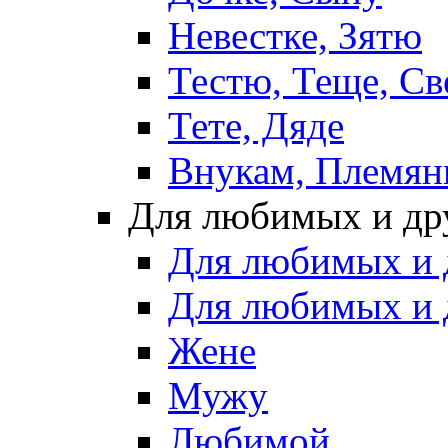
Невестке, Зятю
Тестю, Теще, Св
Тете, Дяде
Внукам, Племян
Для любимых и др
Для любимых и 
Для любимых и 
Жене
Мужу
Любимой