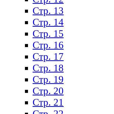
Стр. 13
Стр. 14
Стр. 15
Стр. 16
Стр. 17
Стр. 18
Стр. 19
Стр. 20
Стр. 21
Стр. 22