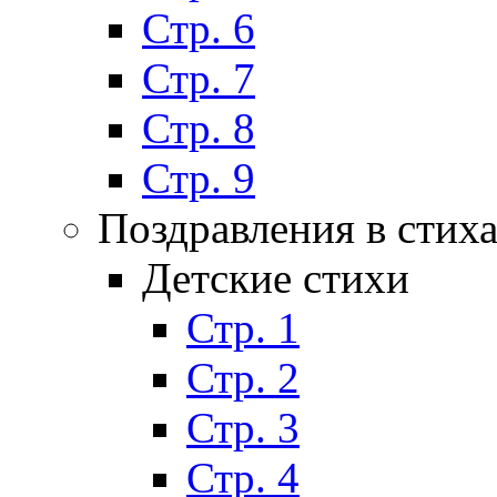
Стр. 6
Стр. 7
Стр. 8
Стр. 9
Поздравления в стих
Детские стихи
Стр. 1
Стр. 2
Стр. 3
Стр. 4