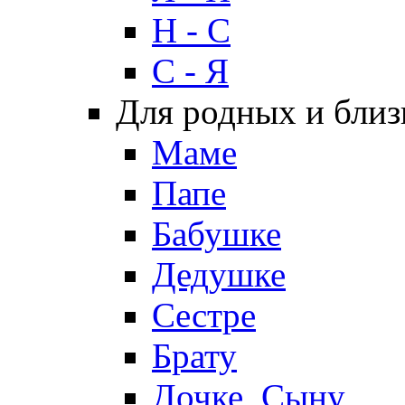
Н - С
С - Я
Для родных и близ
Маме
Папе
Бабушке
Дедушке
Сестре
Брату
Дочке, Сыну