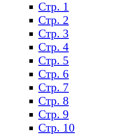
Стр. 1
Стр. 2
Стр. 3
Стр. 4
Стр. 5
Стр. 6
Стр. 7
Стр. 8
Стр. 9
Стр. 10