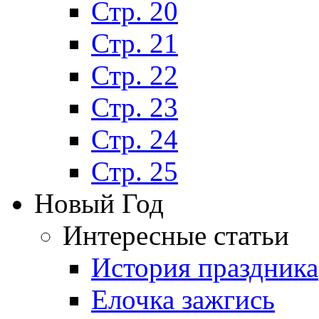
Стр. 20
Стр. 21
Стр. 22
Стр. 23
Стр. 24
Стр. 25
Новый Год
Интересные статьи
История праздника
Елочка зажгись