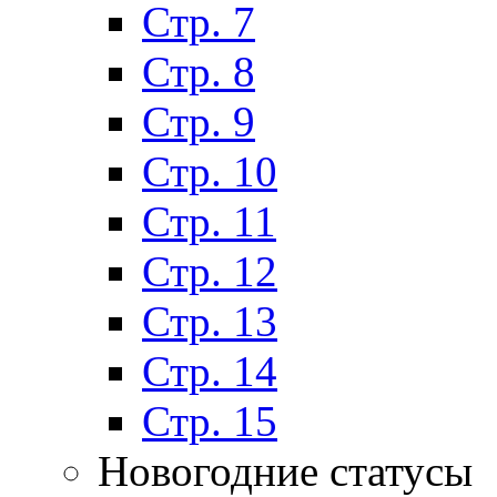
Стр. 7
Стр. 8
Стр. 9
Стр. 10
Стр. 11
Стр. 12
Стр. 13
Стр. 14
Стр. 15
Новогодние статусы