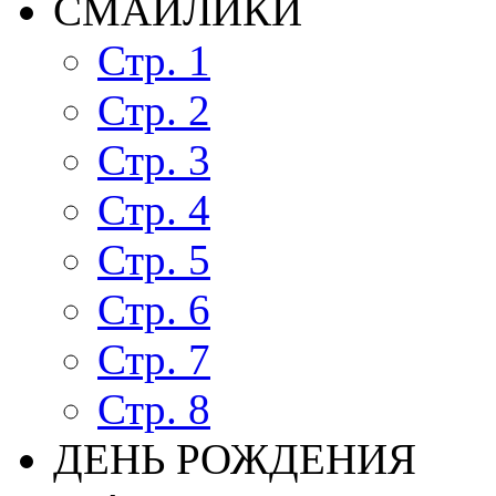
СМАЙЛИКИ
Стр. 1
Стр. 2
Стр. 3
Стр. 4
Стр. 5
Стр. 6
Стр. 7
Стр. 8
ДЕНЬ РОЖДЕНИЯ