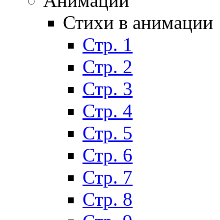
Анимации
Стихи в анимации
Стр. 1
Стр. 2
Стр. 3
Стр. 4
Стр. 5
Стр. 6
Стр. 7
Стр. 8