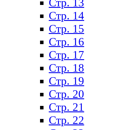
Стр. 13
Стр. 14
Стр. 15
Стр. 16
Стр. 17
Стр. 18
Стр. 19
Стр. 20
Стр. 21
Стр. 22