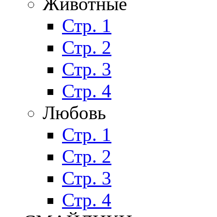
Животные
Стр. 1
Стр. 2
Стр. 3
Стр. 4
Любовь
Стр. 1
Стр. 2
Стр. 3
Стр. 4