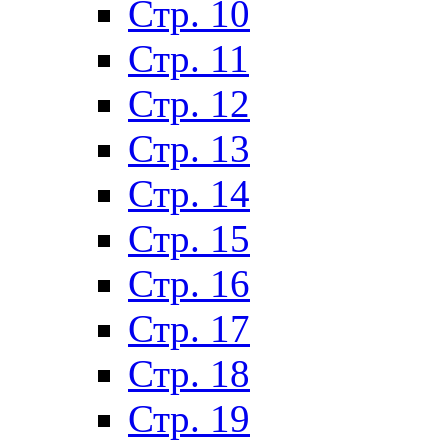
Стр. 10
Стр. 11
Стр. 12
Стр. 13
Стр. 14
Стр. 15
Стр. 16
Стр. 17
Стр. 18
Стр. 19