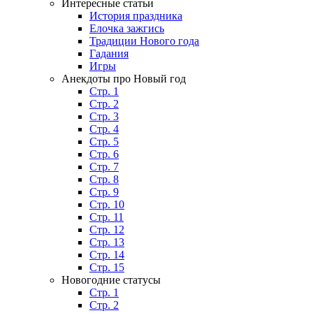
Интересные статьи
История праздника
Елочка зажгись
Традиции Нового года
Гадания
Игры
Анекдоты про Новый год
Стр. 1
Стр. 2
Стр. 3
Стр. 4
Стр. 5
Стр. 6
Стр. 7
Стр. 8
Стр. 9
Стр. 10
Стр. 11
Стр. 12
Стр. 13
Стр. 14
Стр. 15
Новогодние статусы
Стр. 1
Стр. 2