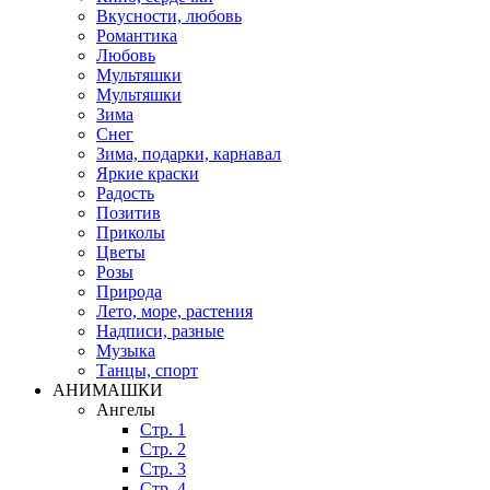
Вкусности, любовь
Романтика
Любовь
Мультяшки
Мультяшки
Зима
Снег
Зима, подарки, карнавал
Яркие краски
Радость
Позитив
Приколы
Цветы
Розы
Природа
Лето, море, растения
Надписи, разные
Музыка
Танцы, спорт
АНИМАШКИ
Ангелы
Стр. 1
Стр. 2
Стр. 3
Стр. 4