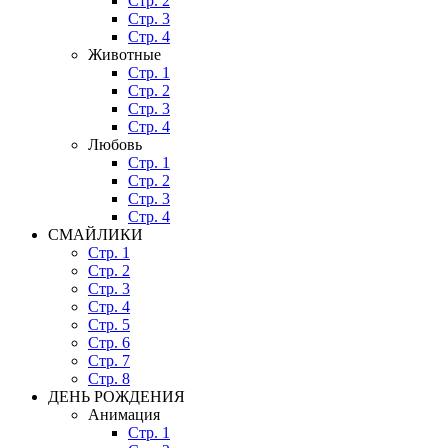
Стр. 2
Стр. 3
Стр. 4
Животные
Стр. 1
Стр. 2
Стр. 3
Стр. 4
Любовь
Стр. 1
Стр. 2
Стр. 3
Стр. 4
СМАЙЛИКИ
Стр. 1
Стр. 2
Стр. 3
Стр. 4
Стр. 5
Стр. 6
Стр. 7
Стр. 8
ДЕНЬ РОЖДЕНИЯ
Анимация
Стр. 1