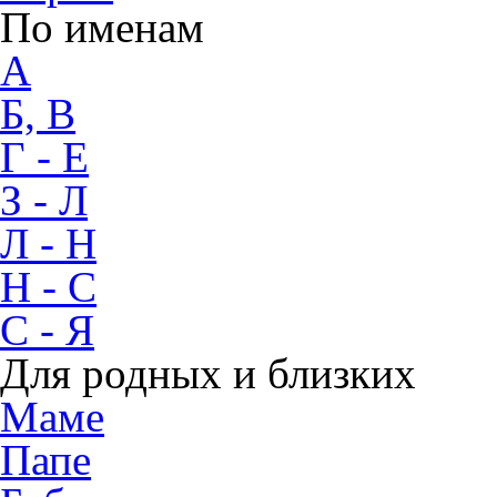
По именам
А
Б, В
Г - Е
З - Л
Л - Н
Н - С
С - Я
Для родных и близких
Маме
Папе