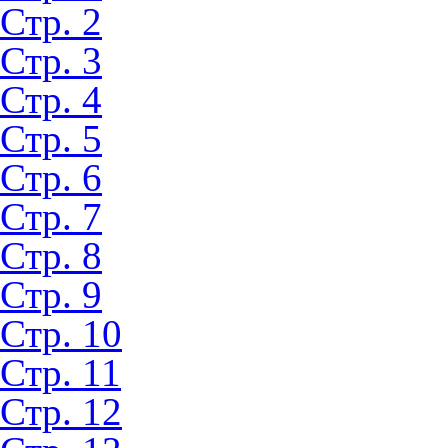
Стр. 2
Стр. 3
Стр. 4
Стр. 5
Стр. 6
Стр. 7
Стр. 8
Стр. 9
Стр. 10
Стр. 11
Стр. 12