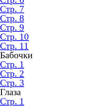
Стр. 7
Стр. 8
Стр. 9
Стр. 10
Стр. 11
Бабочки
Стр. 1
Стр. 2
Стр. 3
Глаза
Стр. 1