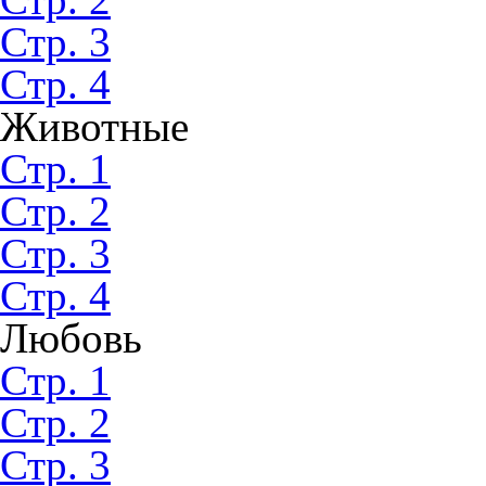
Стр. 3
Стр. 4
Животные
Стр. 1
Стр. 2
Стр. 3
Стр. 4
Любовь
Стр. 1
Стр. 2
Стр. 3