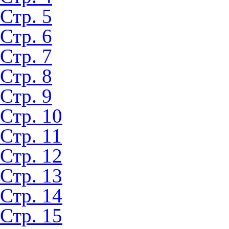
Стр. 5
Стр. 6
Стр. 7
Стр. 8
Стр. 9
Стр. 10
Стр. 11
Стр. 12
Стр. 13
Стр. 14
Стр. 15