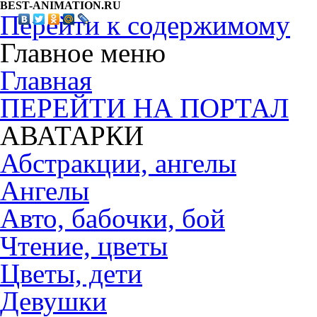
BEST-ANIMATION.RU
Перейти к содержимому
Главное меню
Главная
ПЕРЕЙТИ НА ПОРТАЛ
АВАТАРКИ
Абстракции, ангелы
Ангелы
Авто, бабочки, бой
Чтение, цветы
Цветы, дети
Девушки