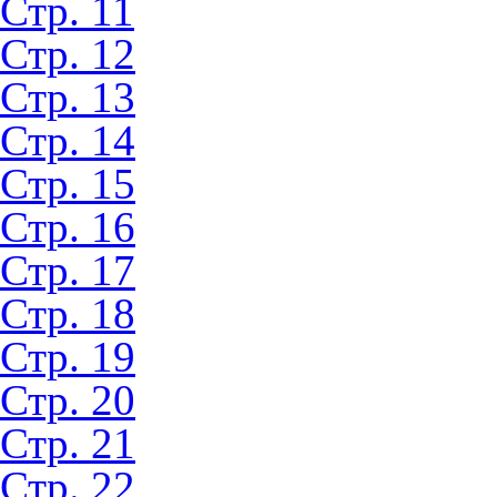
Стр. 11
Стр. 12
Стр. 13
Стр. 14
Стр. 15
Стр. 16
Стр. 17
Стр. 18
Стр. 19
Стр. 20
Стр. 21
Стр. 22