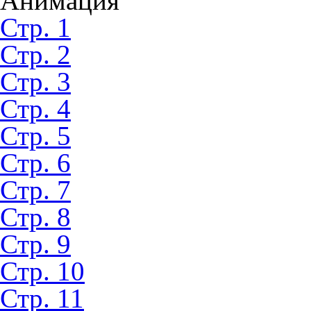
Анимация
Стр. 1
Стр. 2
Стр. 3
Стр. 4
Стр. 5
Стр. 6
Стр. 7
Стр. 8
Стр. 9
Стр. 10
Стр. 11