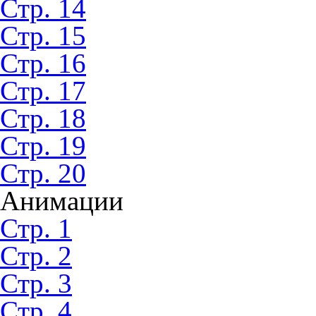
Стр. 14
Стр. 15
Стр. 16
Стр. 17
Стр. 18
Стр. 19
Стр. 20
Анимации
Стр. 1
Стр. 2
Стр. 3
Стр. 4