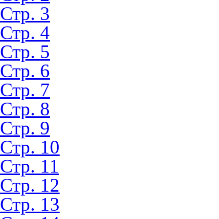
Стр. 3
Стр. 4
Стр. 5
Стр. 6
Стр. 7
Стр. 8
Стр. 9
Стр. 10
Стр. 11
Стр. 12
Стр. 13