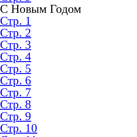
С Новым Годом
Стр. 1
Стр. 2
Стр. 3
Стр. 4
Стр. 5
Стр. 6
Стр. 7
Стр. 8
Стр. 9
Стр. 10