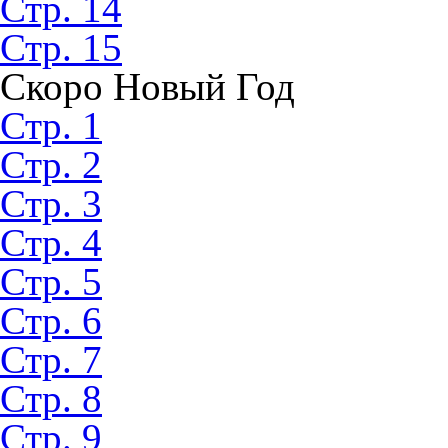
Стр. 14
Стр. 15
Скоро Новый Год
Стр. 1
Стр. 2
Стр. 3
Стр. 4
Стр. 5
Стр. 6
Стр. 7
Стр. 8
Стр. 9