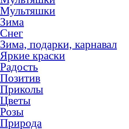
Мультяшки
Зима
Снег
Зима, подарки, карнавал
Яркие краски
Радость
Позитив
Приколы
Цветы
Розы
Природа