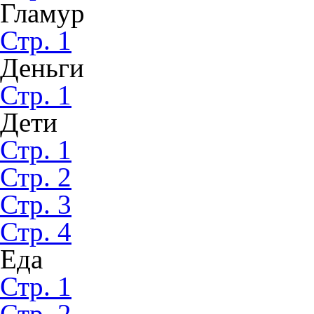
Гламур
Стр. 1
Деньги
Стр. 1
Дети
Стр. 1
Стр. 2
Стр. 3
Стр. 4
Еда
Стр. 1
Стр. 2