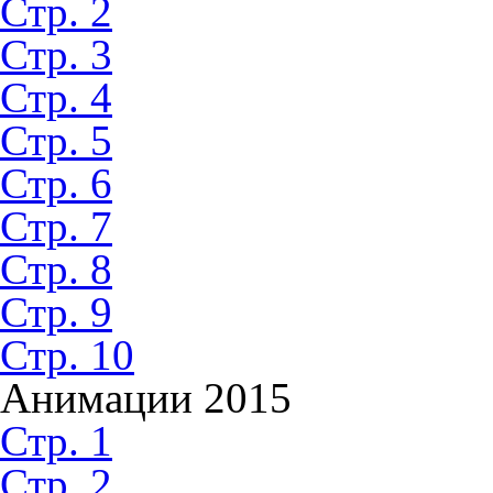
Стр. 2
Стр. 3
Стр. 4
Стр. 5
Стр. 6
Стр. 7
Стр. 8
Стр. 9
Стр. 10
Анимации 2015
Стр. 1
Стр. 2