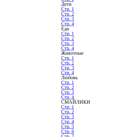
Дети
Стр. 1
Стр. 2
Стр. 3
Стр. 4
Еда
Стр. 1
Стр. 2
Стр. 3
Стр. 4
Животные
Стр. 1
Стр. 2
Стр. 3
Стр. 4
Любовь
Стр. 1
Стр. 2
Стр. 3
Стр. 4
СМАЙЛИКИ
Стр. 1
Стр. 2
Стр. 3
Стр. 4
Стр. 5
Стр. 6
Стр. 7