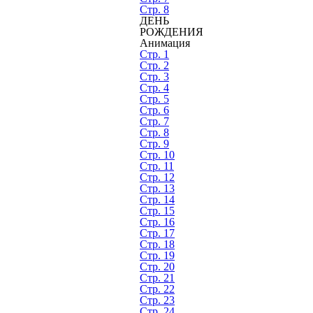
Стр. 8
ДЕНЬ
РОЖДЕНИЯ
Анимация
Стр. 1
Стр. 2
Стр. 3
Стр. 4
Стр. 5
Стр. 6
Стр. 7
Стр. 8
Стр. 9
Стр. 10
Стр. 11
Стр. 12
Стр. 13
Стр. 14
Стр. 15
Стр. 16
Стр. 17
Стр. 18
Стр. 19
Стр. 20
Стр. 21
Стр. 22
Стр. 23
Стр. 24