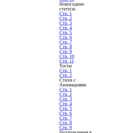
Новогодние
статусы
Стр. 1
Стр. 2
Стр. 3
Стр. 4
Стр. 5
Стр. 6
Стр. 7
Стр. 8
Стр. 9
Стр. 10
Стр. 11
Тосты
Стр. 1
Стр. 2
Стихи с
Анимациями
Стр. 1
Стр. 2
Стр. 3
Стр. 4
Стр. 5
Стр. 6
Стр. 7
Стр. 8
Стр. 9
Поздравления в