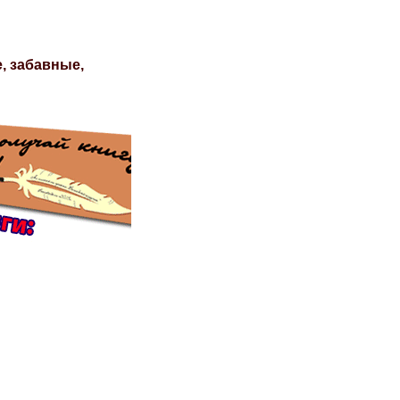
, забавные,