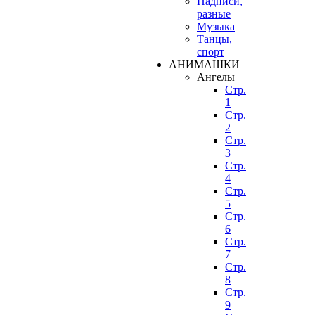
Надписи,
разные
Музыка
Танцы,
спорт
АНИМАШКИ
Ангелы
Стр.
1
Стр.
2
Стр.
3
Стр.
4
Стр.
5
Стр.
6
Стр.
7
Стр.
8
Стр.
9