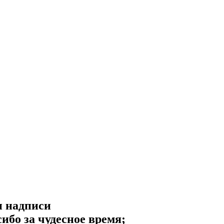
и надписи
ибо за чудесное время;