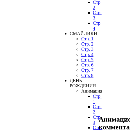
Стр.
2
Стр.
3
Стр.
4
СМАЙЛИКИ
Стр. 1
Стр. 2
Стр. 3
Стр. 4
Стр. 5
Стр. 6
Стр. 7
Стр. 8
ДЕНЬ
РОЖДЕНИЯ
Анимация
Стр.
1
Стр.
2
Стр.
Анимацио
3
комментар
Стр.