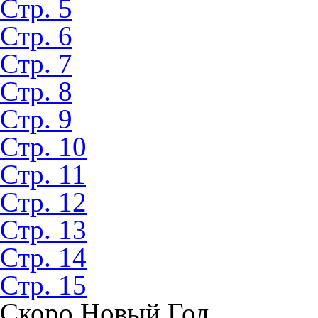
Стр. 5
Стр. 6
Стр. 7
Стр. 8
Стр. 9
Стр. 10
Стр. 11
Стр. 12
Стр. 13
Стр. 14
Стр. 15
Скоро Новый Год