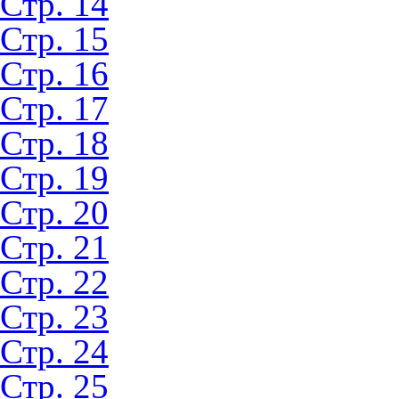
Стр. 14
Стр. 15
Стр. 16
Стр. 17
Стр. 18
Стр. 19
Стр. 20
Стр. 21
Стр. 22
Стр. 23
Стр. 24
Стр. 25