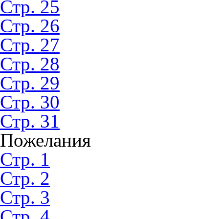
Стр. 25
Стр. 26
Стр. 27
Стр. 28
Стр. 29
Стр. 30
Стр. 31
Пожелания
Стр. 1
Стр. 2
Стр. 3
Стр. 4