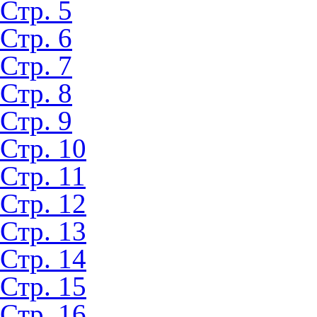
Стр. 5
Стр. 6
Стр. 7
Стр. 8
Стр. 9
Стр. 10
Стр. 11
Стр. 12
Стр. 13
Стр. 14
Стр. 15
Стр. 16