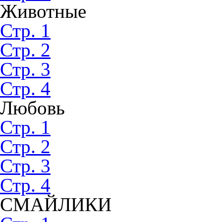
Животные
Стр. 1
Стр. 2
Стр. 3
Стр. 4
Любовь
Стр. 1
Стр. 2
Стр. 3
Стр. 4
СМАЙЛИКИ