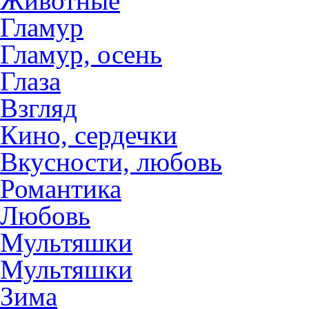
Животные
Гламур
Гламур, осень
Глаза
Взгляд
Кино, сердечки
Вкусности, любовь
Романтика
Любовь
Мультяшки
Мультяшки
Зима