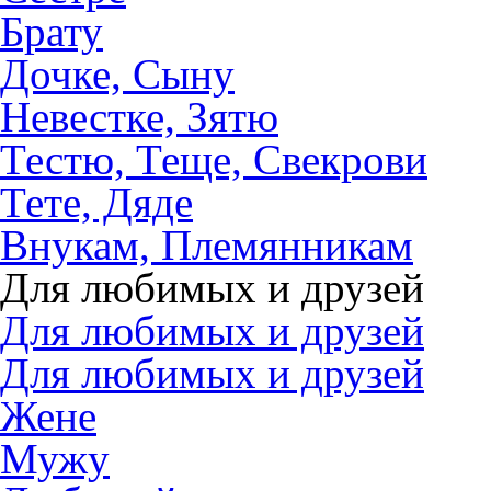
Брату
Дочке, Сыну
Невестке, Зятю
Тестю, Теще, Свекрови
Тете, Дяде
Внукам, Племянникам
Для любимых и друзей
Для любимых и друзей
Для любимых и друзей
Жене
Мужу