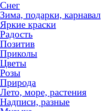
Снег
Зима, подарки, карнавал
Яркие краски
Радость
Позитив
Приколы
Цветы
Розы
Природа
Лето, море, растения
Надписи, разные