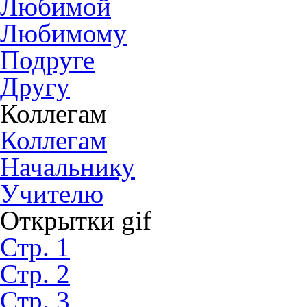
Любимой
Любимому
Подруге
Другу
Коллегам
Коллегам
Начальнику
Учителю
Открытки gif
Стр. 1
Стр. 2
Стр. 3