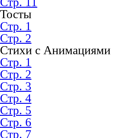
Стр. 11
Тосты
Стр. 1
Стр. 2
Стихи с Анимациями
Стр. 1
Стр. 2
Стр. 3
Стр. 4
Стр. 5
Стр. 6
Стр. 7