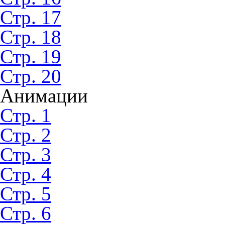
Стр. 17
Стр. 18
Стр. 19
Стр. 20
Анимации
Стр. 1
Стр. 2
Стр. 3
Стр. 4
Стр. 5
Стр. 6