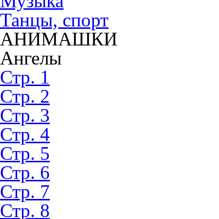
Музыка
Танцы, спорт
АНИМАШКИ
Ангелы
Стр. 1
Стр. 2
Стр. 3
Стр. 4
Стр. 5
Стр. 6
Стр. 7
Стр. 8