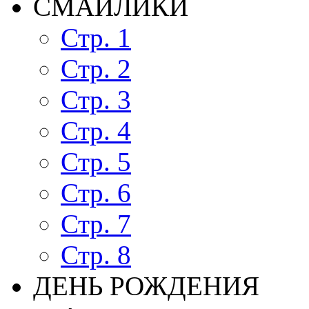
СМАЙЛИКИ
Стр. 1
Стр. 2
Стр. 3
Стр. 4
Стр. 5
Стр. 6
Стр. 7
Стр. 8
ДЕНЬ РОЖДЕНИЯ