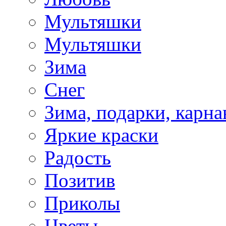
Мультяшки
Мультяшки
Зима
Снег
Зима, подарки, карна
Яркие краски
Радость
Позитив
Приколы
Цветы