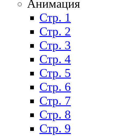
Анимация
Стр. 1
Стр. 2
Стр. 3
Стр. 4
Стр. 5
Стр. 6
Стр. 7
Стр. 8
Стр. 9