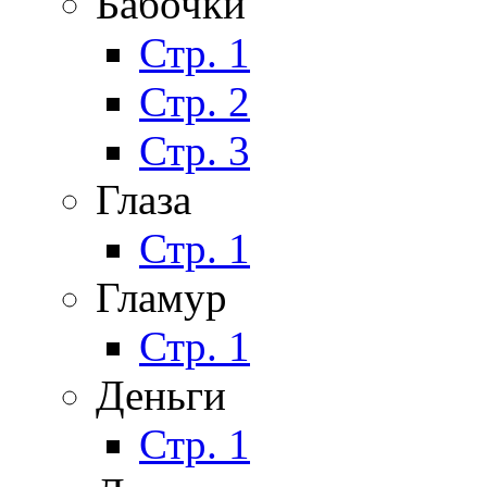
Бабочки
Стр. 1
Стр. 2
Стр. 3
Глаза
Стр. 1
Гламур
Стр. 1
Деньги
Стр. 1