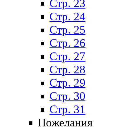
Стр. 23
Стр. 24
Стр. 25
Стр. 26
Стр. 27
Стр. 28
Стр. 29
Стр. 30
Стр. 31
Пожелания