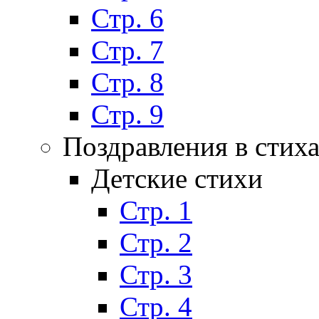
Стр. 6
Стр. 7
Стр. 8
Стр. 9
Поздравления в стих
Детские стихи
Стр. 1
Стр. 2
Стр. 3
Стр. 4