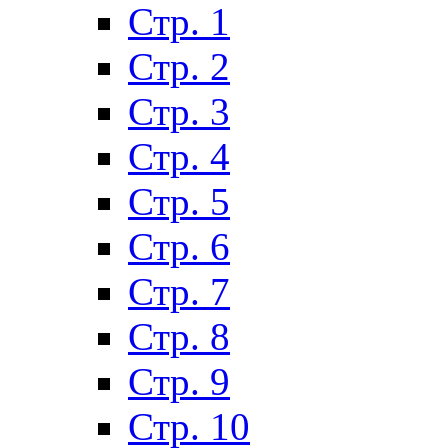
Стр. 1
Стр. 2
Стр. 3
Стр. 4
Стр. 5
Стр. 6
Стр. 7
Стр. 8
Стр. 9
Стр. 10