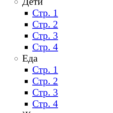
Дети
Стр. 1
Стр. 2
Стр. 3
Стр. 4
Еда
Стр. 1
Стр. 2
Стр. 3
Стр. 4