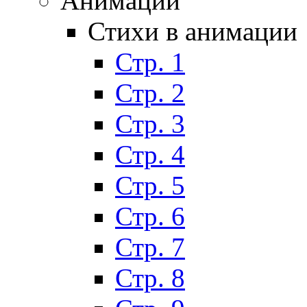
Анимации
Стихи в анимации
Стр. 1
Стр. 2
Стр. 3
Стр. 4
Стр. 5
Стр. 6
Стр. 7
Стр. 8