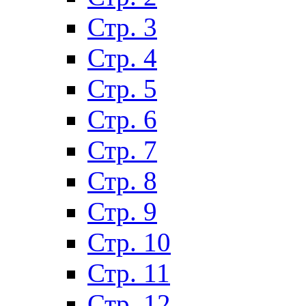
Стр. 3
Стр. 4
Стр. 5
Стр. 6
Стр. 7
Стр. 8
Стр. 9
Стр. 10
Стр. 11
Стр. 12