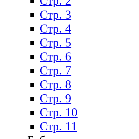
Стр. 2
Стр. 3
Стр. 4
Стр. 5
Стр. 6
Стр. 7
Стр. 8
Стр. 9
Стр. 10
Стр. 11