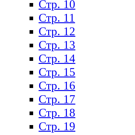
Стр. 10
Стр. 11
Стр. 12
Стр. 13
Стр. 14
Стр. 15
Стр. 16
Стр. 17
Стр. 18
Стр. 19