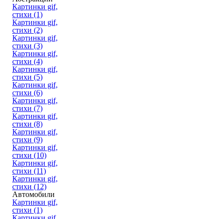
Картинки gif,
стихи (1)
Картинки gif,
стихи (2)
Картинки gif,
стихи (3)
Картинки gif,
стихи (4)
Картинки gif,
стихи (5)
Картинки gif,
стихи (6)
Картинки gif,
стихи (7)
Картинки gif,
стихи (8)
Картинки gif,
стихи (9)
Картинки gif,
стихи (10)
Картинки gif,
стихи (11)
Картинки gif,
стихи (12)
Автомобили
Картинки gif,
стихи (1)
Картинки gif,