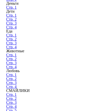
Деньги
Стр. 1
Дети
Стр. 1
Стр. 2
Стр. 3
Стр. 4
Еда
Стр. 1
Стр. 2
Стр. 3
Стр. 4
Животные
Стр. 1
Стр. 2
Стр. 3
Стр. 4
Любовь
Стр. 1
Стр. 2
Стр. 3
Стр. 4
СМАЙЛИКИ
Стр. 1
Стр. 2
Стр. 3
Стр. 4
Стр. 5