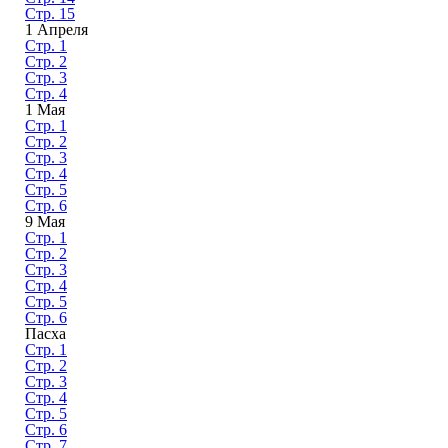
Стр. 15
1 Апреля
Стр. 1
Стр. 2
Стр. 3
Стр. 4
1 Мая
Стр. 1
Стр. 2
Стр. 3
Стр. 4
Стр. 5
Стр. 6
9 Мая
Стр. 1
Стр. 2
Стр. 3
Стр. 4
Стр. 5
Стр. 6
Пасха
Стр. 1
Стр. 2
Стр. 3
Стр. 4
Стр. 5
Стр. 6
Стр. 7