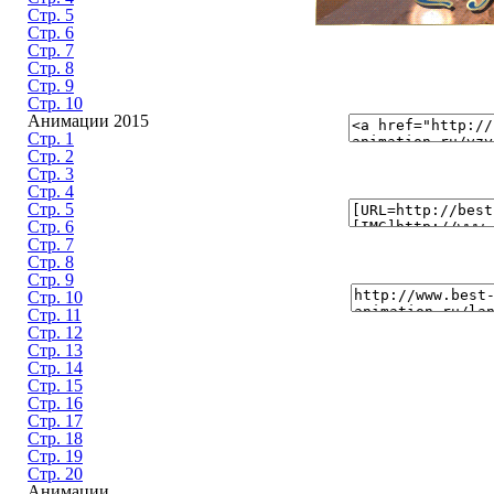
Стр. 5
Стр. 6
Стр. 7
Стр. 8
Стр. 9
Стр. 10
Анимации 2015
Стр. 1
Стр. 2
Стр. 3
Стр. 4
Стр. 5
Стр. 6
Стр. 7
Стр. 8
Стр. 9
Стр. 10
Стр. 11
Стр. 12
Стр. 13
Стр. 14
Стр. 15
Стр. 16
Стр. 17
Стр. 18
Стр. 19
Стр. 20
Анимации