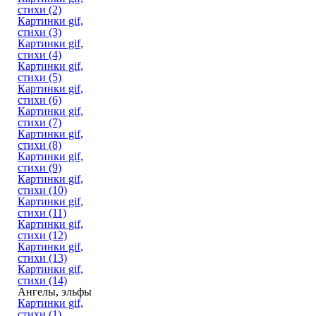
стихи (2)
Картинки gif,
стихи (3)
Картинки gif,
стихи (4)
Картинки gif,
стихи (5)
Картинки gif,
стихи (6)
Картинки gif,
стихи (7)
Картинки gif,
стихи (8)
Картинки gif,
стихи (9)
Картинки gif,
стихи (10)
Картинки gif,
стихи (11)
Картинки gif,
стихи (12)
Картинки gif,
стихи (13)
Картинки gif,
стихи (14)
Ангелы, эльфы
Картинки gif,
стихи (1)