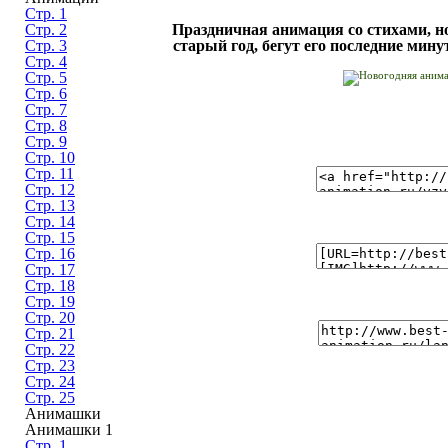
Стр. 1
Стр. 2
Праздничная анимация со стихами, н
Стр. 3
старый год, бегут его последние мину
Стр. 4
Стр. 5
Стр. 6
Стр. 7
Стр. 8
Стр. 9
Стр. 10
Стр. 11
Стр. 12
Стр. 13
Стр. 14
Стр. 15
Стр. 16
Стр. 17
Стр. 18
Стр. 19
Стр. 20
Стр. 21
Стр. 22
Стр. 23
Стр. 24
Стр. 25
Анимашки
Анимашки 1
Стр. 1