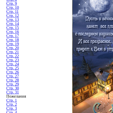
Стр. 9
Стр. 10
Стр. 11
Стр. 12
Стр. 13
Стр. 14
Стр. 15
Стр. 16
Стр. 17
Стр. 18
Стр. 19
Стр. 20
Стр. 21
Стр. 22
Стр. 23
Стр. 24
Стр. 25
Стр. 26
Стр. 27
Стр. 28
Стр. 29
Стр. 30
Стр. 31
Пожелания
Стр. 1
Стр. 2
Стр. 3
Стр. 4