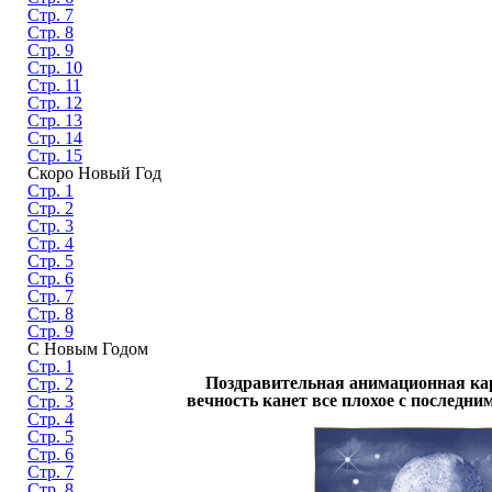
Стр. 7
Стр. 8
Стр. 9
Стр. 10
Стр. 11
Стр. 12
Стр. 13
Стр. 14
Стр. 15
Скоро Новый Год
Стр. 1
Стр. 2
Стр. 3
Стр. 4
Стр. 5
Стр. 6
Стр. 7
Стр. 8
Стр. 9
С Новым Годом
Стр. 1
Поздравительная анимационная кар
Стр. 2
вечность канет все плохое с последни
Стр. 3
Стр. 4
Стр. 5
Стр. 6
Стр. 7
Стр. 8