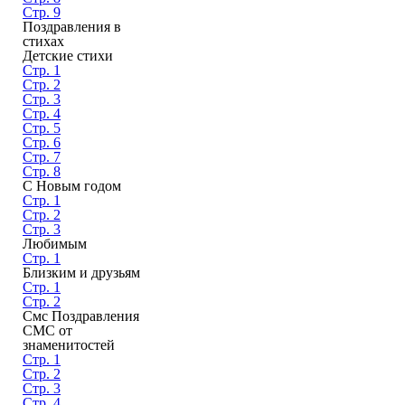
Стр. 9
Поздравления в
стихах
Детские стихи
Стр. 1
Стр. 2
Стр. 3
Стр. 4
Стр. 5
Стр. 6
Стр. 7
Стр. 8
С Новым годом
Стр. 1
Стр. 2
Стр. 3
Любимым
Стр. 1
Близким и друзьям
Стр. 1
Стр. 2
Смс Поздравления
СМС от
знаменитостей
Стр. 1
Стр. 2
Стр. 3
Стр. 4