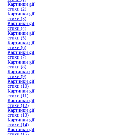
Картинки gif,
стихи (2)
Картинки gif,
стихи (3)
Картинки gif,
стихи (4)
Картинки gif,
стихи (5)
Картинки gif,
стихи (6)
Картинки gif,
стихи (7)
Картинки gif,
стихи (8)
Картинки gif,
стихи (9)
Картинки gif,
стихи (10)
Картинки gif,
стихи (11)
Картинки gif,
стихи (12)
Картинки gif,
стихи (13)
Картинки gif,
стихи (14)
Картинки gif,
стихи (15)