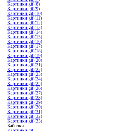
Картинки gif (8)
Картинки gif (9)
Картинки gif (10)
Картинки gif (11)
Картинки gif (12)
Картинки gif (13)
Картинки gif (14)
Картинки gif (15)
Картинки gif (16)
Картинки gif (17)
Картинки gif (18)
Картинки gif (19)
Картинки gif (20)
Картинки gif (21)
Картинки gif (22)
Картинки gif (23)
Картинки gif (24)
Картинки gif (25)
Картинки gif (26)
Картинки gif (27)
Картинки gif (28)
Картинки gif (29)
Картинки gif (30)
Картинки gif (31)
Картинки gif (32)
Картинки gif (33)
Бабочки
Картинки gif,