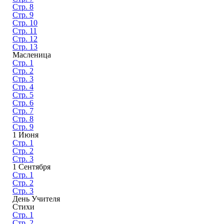
Стр. 8
Стр. 9
Стр. 10
Стр. 11
Стр. 12
Стр. 13
Масленица
Стр. 1
Стр. 2
Стр. 3
Стр. 4
Стр. 5
Стр. 6
Стр. 7
Стр. 8
Стр. 9
1 Июня
Стр. 1
Стр. 2
Стр. 3
1 Сентября
Стр. 1
Стр. 2
Стр. 3
День Учителя
Стихи
Стр. 1
Стр. 2