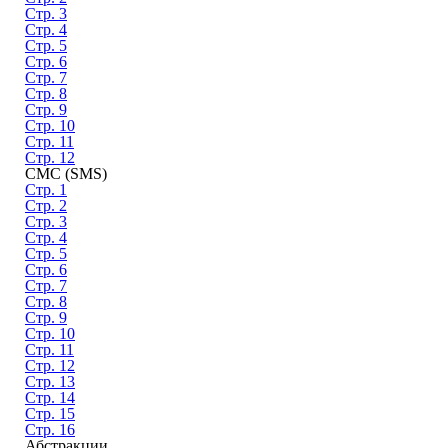
Стр. 3
Стр. 4
Стр. 5
Стр. 6
Стр. 7
Стр. 8
Стр. 9
Стр. 10
Стр. 11
Стр. 12
СМС (SMS)
Стр. 1
Стр. 2
Стр. 3
Стр. 4
Стр. 5
Стр. 6
Стр. 7
Стр. 8
Стр. 9
Стр. 10
Стр. 11
Стр. 12
Стр. 13
Стр. 14
Стр. 15
Стр. 16
Абстракции