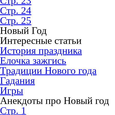
Стр. 23
Стр. 24
Стр. 25
Новый Год
Интересные статьи
История праздника
Елочка зажгись
Традиции Нового года
Гадания
Игры
Анекдоты про Новый год
Стр. 1