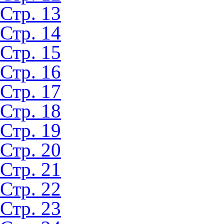
Стр. 13
Стр. 14
Стр. 15
Стр. 16
Стр. 17
Стр. 18
Стр. 19
Стр. 20
Стр. 21
Стр. 22
Стр. 23