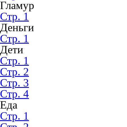
Гламур
Стр. 1
Деньги
Стр. 1
Дети
Стр. 1
Стр. 2
Стр. 3
Стр. 4
Еда
Стр. 1
Стр. 2