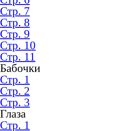
Стр. 7
Стр. 8
Стр. 9
Стр. 10
Стр. 11
Бабочки
Стр. 1
Стр. 2
Стр. 3
Глаза
Стр. 1