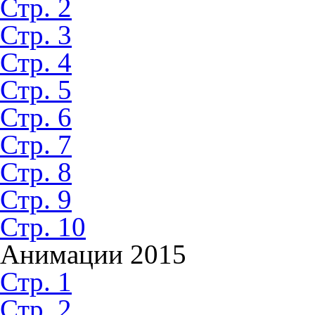
Стр. 2
Стр. 3
Стр. 4
Стр. 5
Стр. 6
Стр. 7
Стр. 8
Стр. 9
Стр. 10
Анимации 2015
Стр. 1
Стр. 2