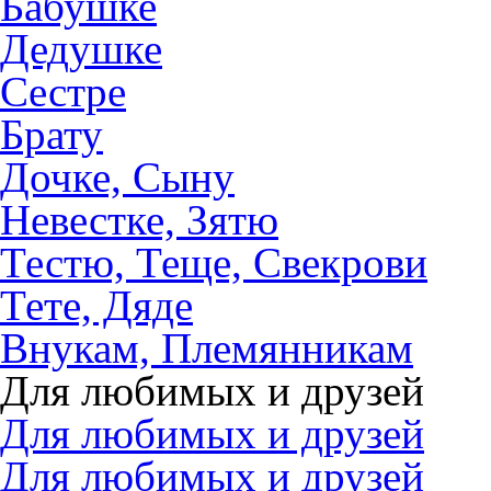
Бабушке
Дедушке
Сестре
Брату
Дочке, Сыну
Невестке, Зятю
Тестю, Теще, Свекрови
Тете, Дяде
Внукам, Племянникам
Для любимых и друзей
Для любимых и друзей
Для любимых и друзей