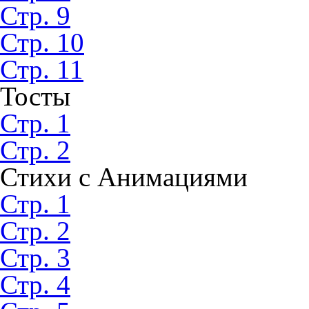
Стр. 9
Стр. 10
Стр. 11
Тосты
Стр. 1
Стр. 2
Стихи с Анимациями
Стр. 1
Стр. 2
Стр. 3
Стр. 4