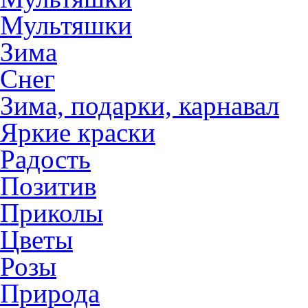
Мультяшки
Зима
Снег
Зима, подарки, карнавал
Яркие краски
Радость
Позитив
Приколы
Цветы
Розы
Природа