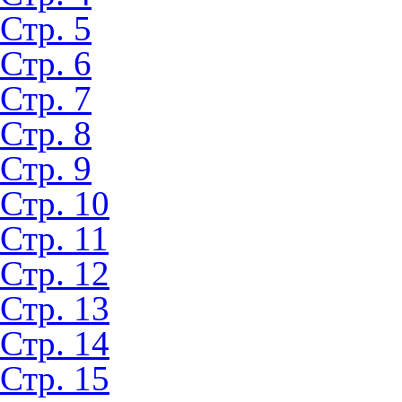
Стр. 5
Стр. 6
Стр. 7
Стр. 8
Стр. 9
Стр. 10
Стр. 11
Стр. 12
Стр. 13
Стр. 14
Стр. 15