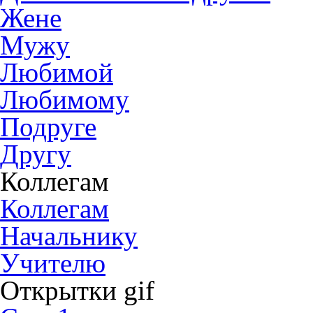
Жене
Мужу
Любимой
Любимому
Подруге
Другу
Коллегам
Коллегам
Начальнику
Учителю
Открытки gif