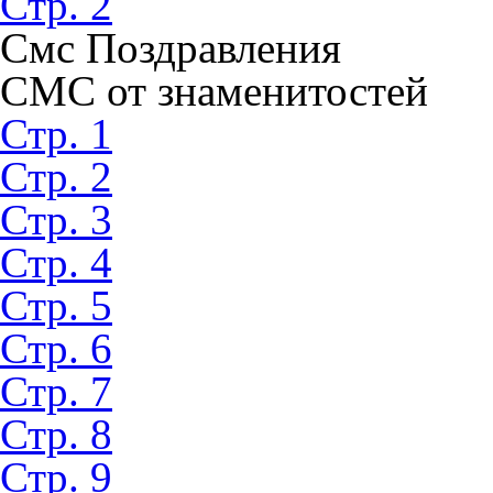
Стр. 2
Смс Поздравления
СМС от знаменитостей
Стр. 1
Стр. 2
Стр. 3
Стр. 4
Стр. 5
Стр. 6
Стр. 7
Стр. 8
Стр. 9