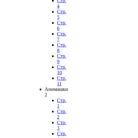
Стр.
4
Стр.
5
Стр.
6
Стр.
7
Стр.
8
Стр.
9
Стр.
10
Стр.
11
Анимашки
2
Стр.
1
Стр.
2
Стр.
3
Стр.