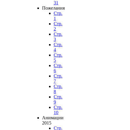
31
Пожелания
Стр.
1
Стр.
2
Стр.
3
Стр.
4
Стр.
5
Стр.
6
Стр.
7
Стр.
8
Стр.
9
Стр.
10
Анимации
2015
Стр.