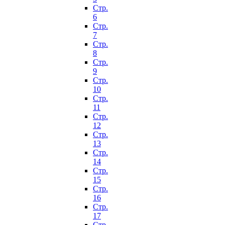
Стр.
6
Стр.
7
Стр.
8
Стр.
9
Стр.
10
Стр.
11
Стр.
12
Стр.
13
Стр.
14
Стр.
15
Стр.
16
Стр.
17
Стр.