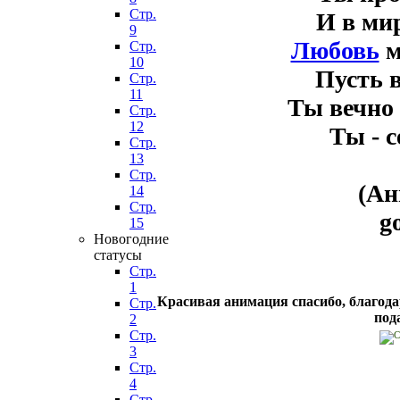
Стр.
И в мир
9
Любовь
м
Стр.
10
Пусть в
Стр.
11
Ты вечно
Стр.
12
Ты - 
Стр.
13
Стр.
(Ан
14
Стр.
g
15
Новогодние
статусы
Стр.
1
Красивая анимация спасибо, благода
Стр.
под
2
Стр.
3
Стр.
4
Стр.