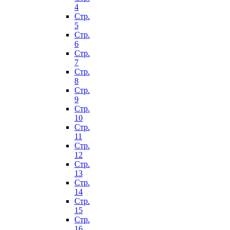
4
Стр.
5
Стр.
6
Стр.
7
Стр.
8
Стр.
9
Стр.
10
Стр.
11
Стр.
12
Стр.
13
Стр.
14
Стр.
15
Стр.
16