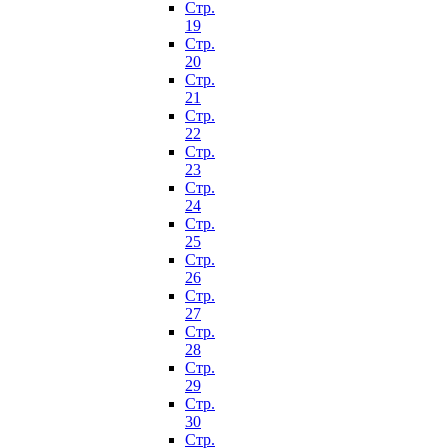
Стр.
19
Стр.
20
Стр.
21
Стр.
22
Стр.
23
Стр.
24
Стр.
25
Стр.
26
Стр.
27
Стр.
28
Стр.
29
Стр.
30
Стр.