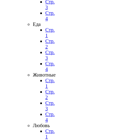
Стр.
3
Стр.
4
Еда
Стр.
1
Стр.
2
Стр.
3
Стр.
4
Животные
Стр.
1
Стр.
2
Стр.
3
Стр.
4
Любовь
Стр.
1