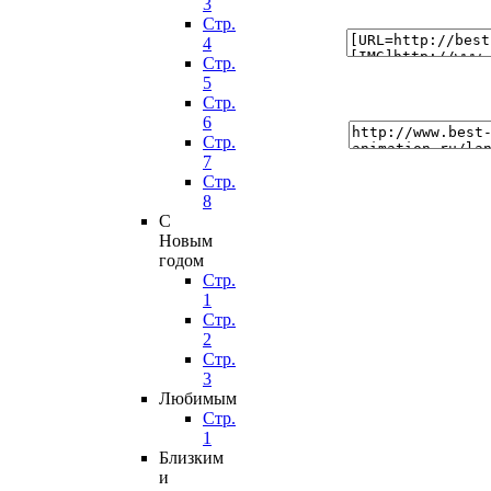
3
Стр.
4
Стр.
5
Стр.
6
Стр.
7
Стр.
8
С
Новым
годом
Стр.
1
Стр.
2
Стр.
3
Любимым
Стр.
1
Близким
и