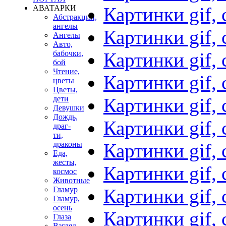
АВАТАРКИ
Картинки gif, 
Абстракции,
ангелы
Картинки gif, 
Ангелы
Авто,
бабочки,
Картинки gif, 
бой
Чтение,
Картинки gif, 
цветы
Цветы,
дети
Картинки gif, 
Девушки
Дождь,
Картинки gif, 
драг-
ти,
драконы
Картинки gif, 
Еда,
жесты,
Картинки gif, 
космос
Животные
Гламур
Картинки gif, 
Гламур,
осень
Картинки gif, 
Глаза
Взгляд