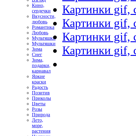
Кино,
Картинки gif, 
сердечки
Вкусности,
Картинки gif, 
любовь
Романтика
Любовь
Картинки gif, 
Мультяшки
Мультяшки
Картинки gif, 
Зима
Снег
Зима,
подарки,
карнавал
Яркие
краски
Радость
Позитив
Приколы
Цветы
Розы
Природа
Лето,
море,
растения