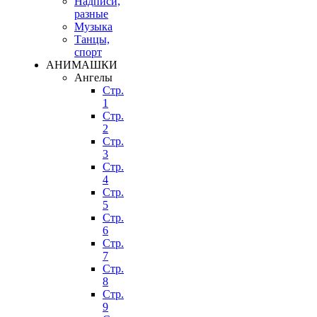
Надписи,
разные
Музыка
Танцы,
спорт
АНИМАШКИ
Ангелы
Стр.
1
Стр.
2
Стр.
3
Стр.
4
Стр.
5
Стр.
6
Стр.
7
Стр.
8
Стр.
9