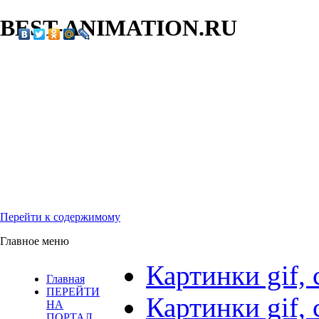
BEST-ANIMATION.RU
Перейти к содержимому
Главное меню
Картинки gif, 
Главная
ПЕРЕЙТИ
Картинки gif, 
НА
ПОРТАЛ