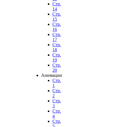
Стр.
14
Стр.
15
Стр.
16
Стр.
17
Стр.
18
Стр.
19
Стр.
20
Анимации
Стр.
1
Стр.
2
Стр.
3
Стр.
4
Стр.
5