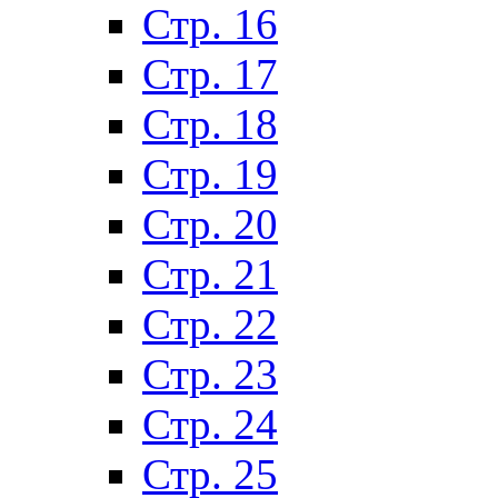
Стр. 16
Стр. 17
Стр. 18
Стр. 19
Стр. 20
Стр. 21
Стр. 22
Стр. 23
Стр. 24
Стр. 25