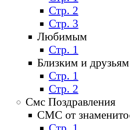
Стр. 2
Стр. 3
Любимым
Стр. 1
Близким и друзьям
Стр. 1
Стр. 2
Смс Поздравления
СМС от знаменито
Стр. 1