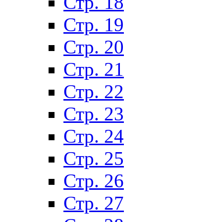
Стр. 18
Стр. 19
Стр. 20
Стр. 21
Стр. 22
Стр. 23
Стр. 24
Стр. 25
Стр. 26
Стр. 27