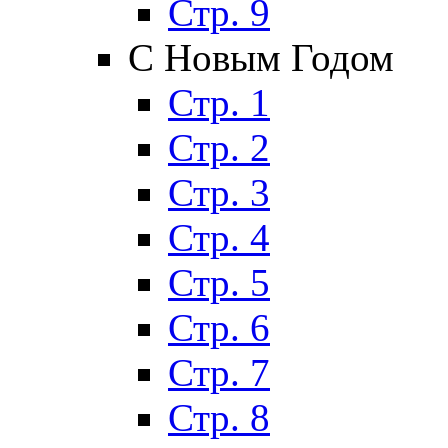
Стр. 9
С Новым Годом
Стр. 1
Стр. 2
Стр. 3
Стр. 4
Стр. 5
Стр. 6
Стр. 7
Стр. 8