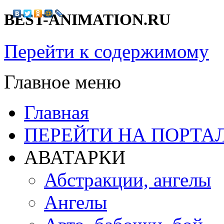
BEST-ANIMATION.RU
Перейти к содержимому
Главное меню
Главная
ПЕРЕЙТИ НА ПОРТА
АВАТАРКИ
Абстракции, ангелы
Ангелы