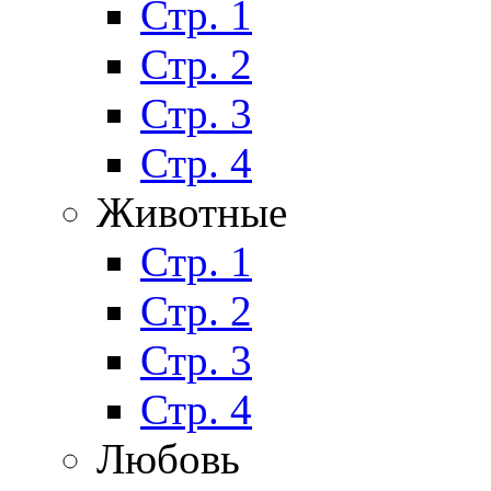
Стр. 1
Стр. 2
Стр. 3
Стр. 4
Животные
Стр. 1
Стр. 2
Стр. 3
Стр. 4
Любовь