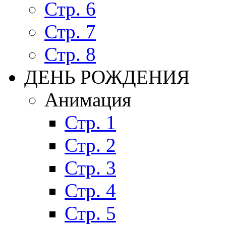
Стр. 6
Стр. 7
Стр. 8
ДЕНЬ РОЖДЕНИЯ
Анимация
Стр. 1
Стр. 2
Стр. 3
Стр. 4
Стр. 5