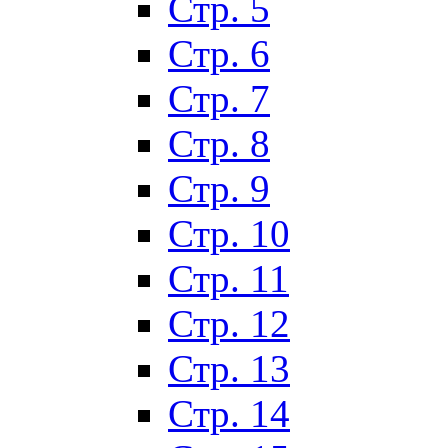
Стр. 5
Стр. 6
Стр. 7
Стр. 8
Стр. 9
Стр. 10
Стр. 11
Стр. 12
Стр. 13
Стр. 14