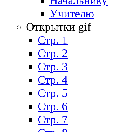
Начальнику
Учителю
Открытки gif
Стр. 1
Стр. 2
Стр. 3
Стр. 4
Стр. 5
Стр. 6
Стр. 7