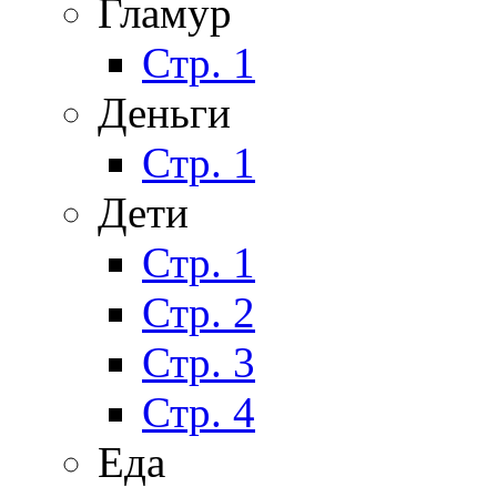
Гламур
Стр. 1
Деньги
Стр. 1
Дети
Стр. 1
Стр. 2
Стр. 3
Стр. 4
Еда