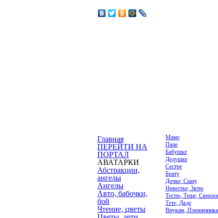
Маме
Главная
Папе
ПЕРЕЙТИ НА
Бабушке
ПОРТАЛ
Дедушке
АВАТАРКИ
Сестре
Абстракции,
Брату
ангелы
Дочке, Сыну
Ангелы
Невестке, Зятю
Авто, бабочки,
Тестю, Теще, Свекро
бой
Тете, Дяде
Чтение, цветы
Внукам, Племянник
Цветы, дети