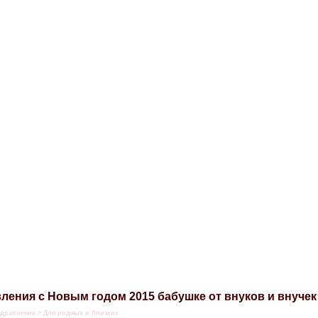
ления с Новым годом 2015 бабушке от внуков и внучек
дравления > Для родных и близких