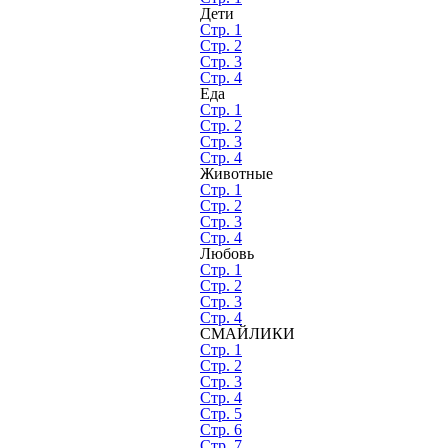
Дети
Стр. 1
Стр. 2
Стр. 3
Стр. 4
Еда
Стр. 1
Стр. 2
Стр. 3
Стр. 4
Животные
Стр. 1
Стр. 2
Стр. 3
Стр. 4
Любовь
Стр. 1
Стр. 2
Стр. 3
Стр. 4
СМАЙЛИКИ
Стр. 1
Стр. 2
Стр. 3
Стр. 4
Стр. 5
Стр. 6
Стр. 7