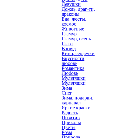
Девушки
Дождь, драг-ти,
драконы
Еда, жесты,
космос
Животные
Гламур
Гламур, осень
Глаза
Взгляд
Кино, сердечки
Вкусности,
любовь
Романтика
Любовь
Мультяшки
Мультяшки
Зима
Снег
Зима, подарки,
карнавал
Яркие краски
Радость
Позитив
Приколы
Цветы
Розы
Природа