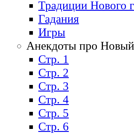
Традиции Нового г
Гадания
Игры
Анекдоты про Новый
Стр. 1
Стр. 2
Стр. 3
Стр. 4
Стр. 5
Стр. 6