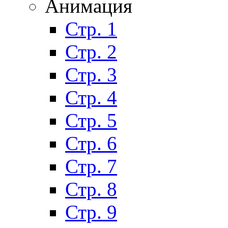
Анимация
Стр. 1
Стр. 2
Стр. 3
Стр. 4
Стр. 5
Стр. 6
Стр. 7
Стр. 8
Стр. 9