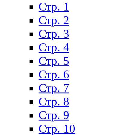
Стр. 1
Стр. 2
Стр. 3
Стр. 4
Стр. 5
Стр. 6
Стр. 7
Стр. 8
Стр. 9
Стр. 10