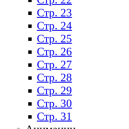
Стр. 23
Стр. 24
Стр. 25
Стр. 26
Стр. 27
Стр. 28
Стр. 29
Стр. 30
Стр. 31