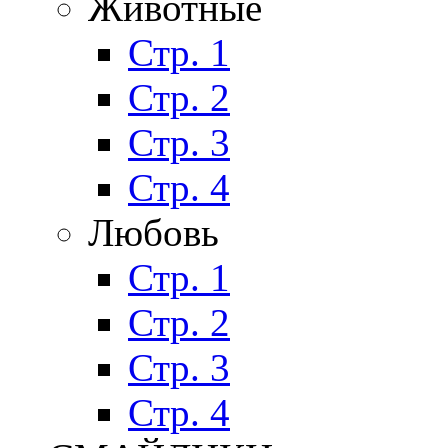
Животные
Стр. 1
Стр. 2
Стр. 3
Стр. 4
Любовь
Стр. 1
Стр. 2
Стр. 3
Стр. 4