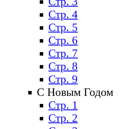
Стр. 3
Стр. 4
Стр. 5
Стр. 6
Стр. 7
Стр. 8
Стр. 9
С Новым Годом
Стр. 1
Стр. 2