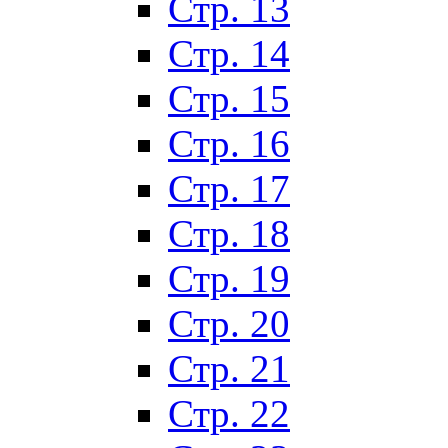
Стр. 13
Стр. 14
Стр. 15
Стр. 16
Стр. 17
Стр. 18
Стр. 19
Стр. 20
Стр. 21
Стр. 22