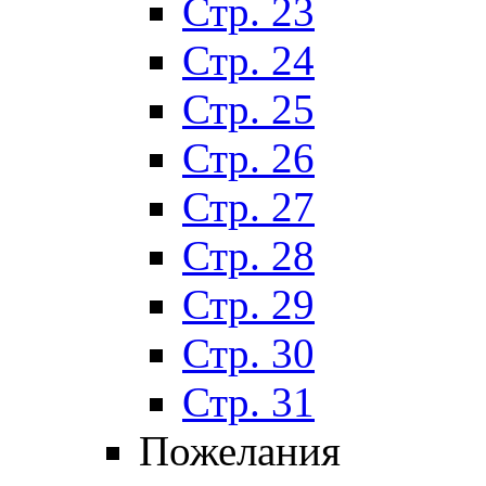
Стр. 23
Стр. 24
Стр. 25
Стр. 26
Стр. 27
Стр. 28
Стр. 29
Стр. 30
Стр. 31
Пожелания