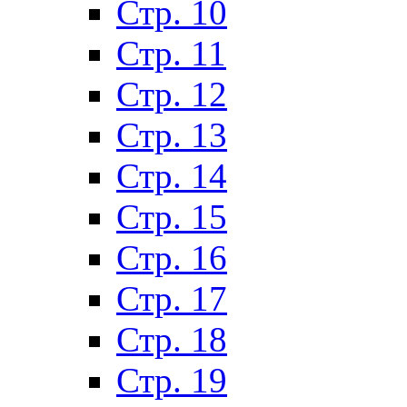
Стр. 10
Стр. 11
Стр. 12
Стр. 13
Стр. 14
Стр. 15
Стр. 16
Стр. 17
Стр. 18
Стр. 19