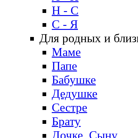
Н - С
С - Я
Для родных и близ
Маме
Папе
Бабушке
Дедушке
Сестре
Брату
Дочке, Сыну