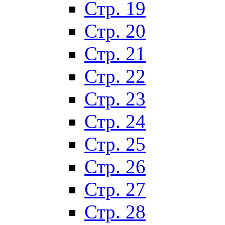
Стр. 19
Стр. 20
Стр. 21
Стр. 22
Стр. 23
Стр. 24
Стр. 25
Стр. 26
Стр. 27
Стр. 28