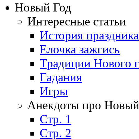
Новый Год
Интересные статьи
История праздника
Елочка зажгись
Традиции Нового г
Гадания
Игры
Анекдоты про Новый
Стр. 1
Стр. 2