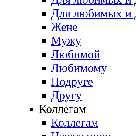
Для любимых и 
Жене
Мужу
Любимой
Любимому
Подруге
Другу
Коллегам
Коллегам