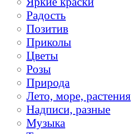
Яркие краски
Радость
Позитив
Приколы
Цветы
Розы
Природа
Лето, море, растения
Надписи, разные
Музыка