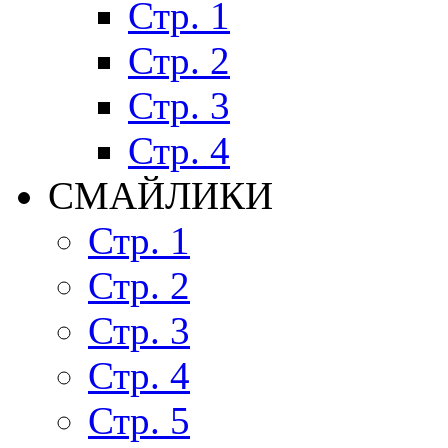
Стр. 1
Стр. 2
Стр. 3
Стр. 4
СМАЙЛИКИ
Стр. 1
Стр. 2
Стр. 3
Стр. 4
Стр. 5