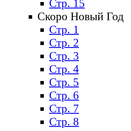
Стр. 15
Скоро Новый Год
Стр. 1
Стр. 2
Стр. 3
Стр. 4
Стр. 5
Стр. 6
Стр. 7
Стр. 8