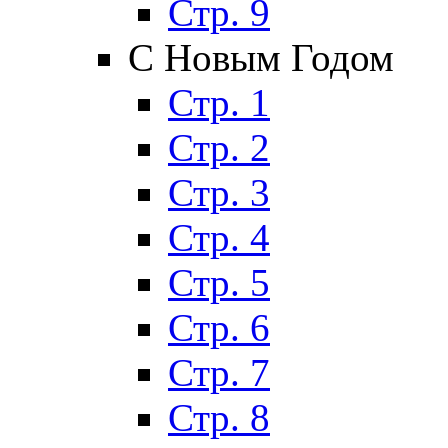
Стр. 9
С Новым Годом
Стр. 1
Стр. 2
Стр. 3
Стр. 4
Стр. 5
Стр. 6
Стр. 7
Стр. 8