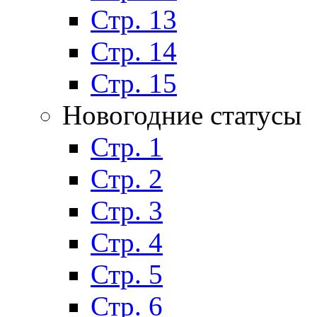
Стр. 13
Стр. 14
Стр. 15
Новогодние статусы
Стр. 1
Стр. 2
Стр. 3
Стр. 4
Стр. 5
Стр. 6