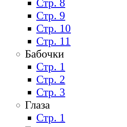
Стр. 8
Стр. 9
Стр. 10
Стр. 11
Бабочки
Стр. 1
Стр. 2
Стр. 3
Глаза
Стр. 1