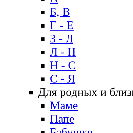
Б, В
Г - Е
З - Л
Л - Н
Н - С
С - Я
Для родных и близ
Маме
Папе
Бабушке