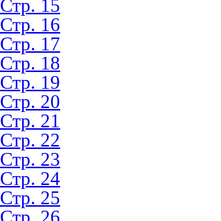
Стр. 15
Стр. 16
Стр. 17
Стр. 18
Стр. 19
Стр. 20
Стр. 21
Стр. 22
Стр. 23
Стр. 24
Стр. 25
Стр. 26