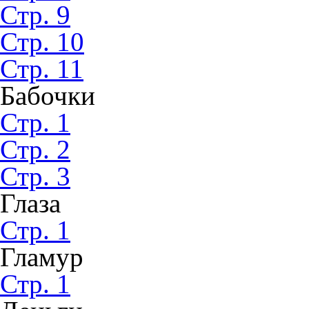
Стр. 9
Стр. 10
Стр. 11
Бабочки
Стр. 1
Стр. 2
Стр. 3
Глаза
Стр. 1
Гламур
Стр. 1