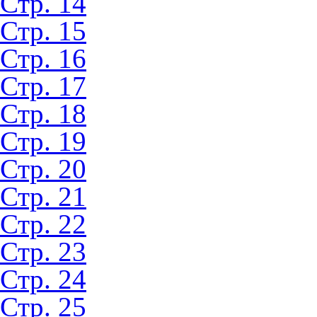
Стр. 14
Стр. 15
Стр. 16
Стр. 17
Стр. 18
Стр. 19
Стр. 20
Стр. 21
Стр. 22
Стр. 23
Стр. 24
Стр. 25