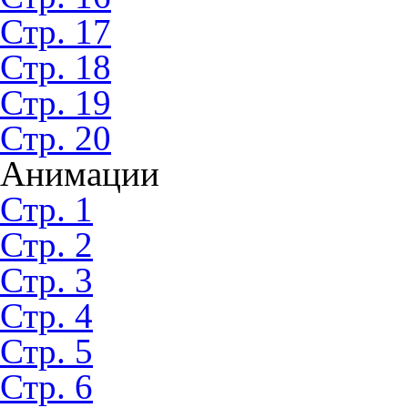
Стр. 17
Стр. 18
Стр. 19
Стр. 20
Анимации
Стр. 1
Стр. 2
Стр. 3
Стр. 4
Стр. 5
Стр. 6