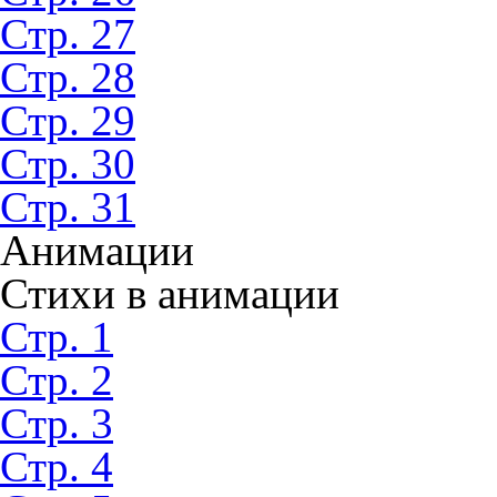
Стр. 27
Стр. 28
Стр. 29
Стр. 30
Стр. 31
Анимации
Стихи в анимации
Стр. 1
Стр. 2
Стр. 3
Стр. 4