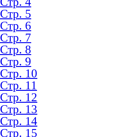
Стр. 4
Стр. 5
Стр. 6
Стр. 7
Стр. 8
Стр. 9
Стр. 10
Стр. 11
Стр. 12
Стр. 13
Стр. 14
Стр. 15