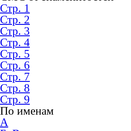
Стр. 1
Стр. 2
Стр. 3
Стр. 4
Стр. 5
Стр. 6
Стр. 7
Стр. 8
Стр. 9
По именам
А