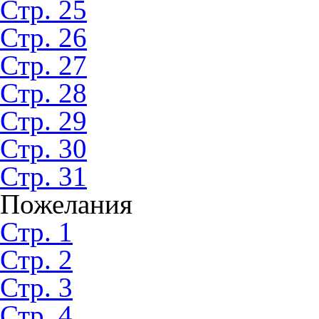
Стр. 25
Стр. 26
Стр. 27
Стр. 28
Стр. 29
Стр. 30
Стр. 31
Пожелания
Стр. 1
Стр. 2
Стр. 3
Стр. 4