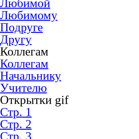
Любимой
Любимому
Подруге
Другу
Коллегам
Коллегам
Начальнику
Учителю
Открытки gif
Стр. 1
Стр. 2
Стр. 3