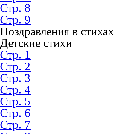
Стр. 8
Стр. 9
Поздравления в стихах
Детские стихи
Стр. 1
Стр. 2
Стр. 3
Стр. 4
Стр. 5
Стр. 6
Стр. 7