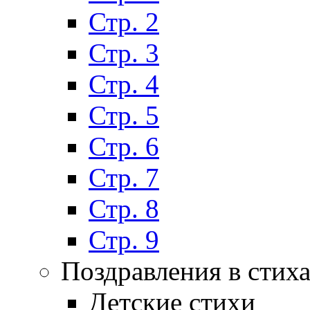
Стр. 2
Стр. 3
Стр. 4
Стр. 5
Стр. 6
Стр. 7
Стр. 8
Стр. 9
Поздравления в стих
Детские стихи