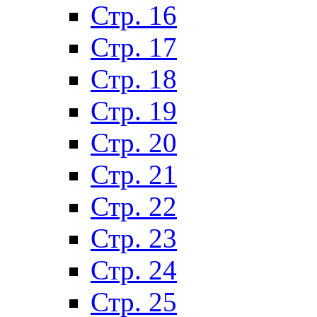
Стр. 16
Стр. 17
Стр. 18
Стр. 19
Стр. 20
Стр. 21
Стр. 22
Стр. 23
Стр. 24
Стр. 25