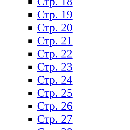
Стр. 18
Стр. 19
Стр. 20
Стр. 21
Стр. 22
Стр. 23
Стр. 24
Стр. 25
Стр. 26
Стр. 27