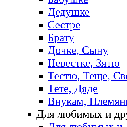
Дедушке
Сестре
Брату
Дочке, Сыну
Невестке, Зятю
Тестю, Теще, Св
Тете, Дяде
Внукам, Племян
Для любимых и др
Для любимых и 