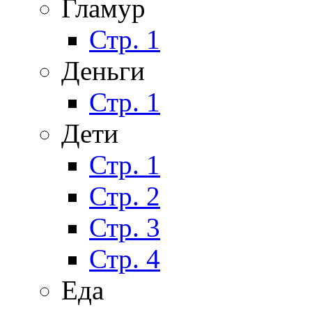
Гламур
Стр. 1
Деньги
Стр. 1
Дети
Стр. 1
Стр. 2
Стр. 3
Стр. 4
Еда