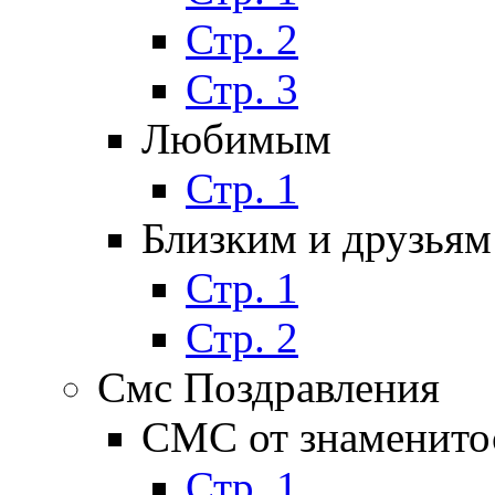
Стр. 2
Стр. 3
Любимым
Стр. 1
Близким и друзьям
Стр. 1
Стр. 2
Смс Поздравления
СМС от знаменито
Стр. 1