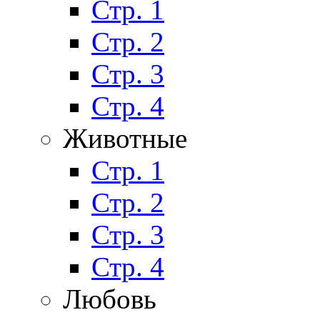
Стр. 1
Стр. 2
Стр. 3
Стр. 4
Животные
Стр. 1
Стр. 2
Стр. 3
Стр. 4
Любовь