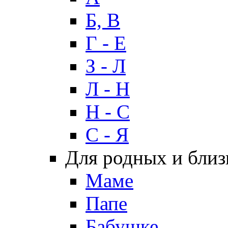
Б, В
Г - Е
З - Л
Л - Н
Н - С
С - Я
Для родных и близ
Маме
Папе
Бабушке