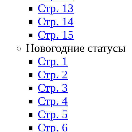
Стр. 13
Стр. 14
Стр. 15
Новогодние статусы
Стр. 1
Стр. 2
Стр. 3
Стр. 4
Стр. 5
Стр. 6