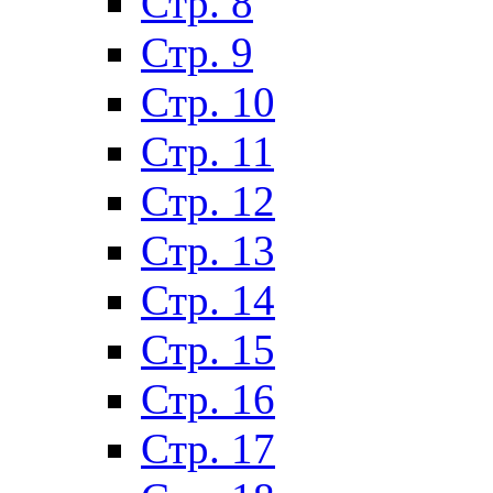
Стр. 8
Стр. 9
Стр. 10
Стр. 11
Стр. 12
Стр. 13
Стр. 14
Стр. 15
Стр. 16
Стр. 17