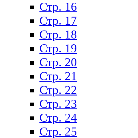
Стр. 16
Стр. 17
Стр. 18
Стр. 19
Стр. 20
Стр. 21
Стр. 22
Стр. 23
Стр. 24
Стр. 25