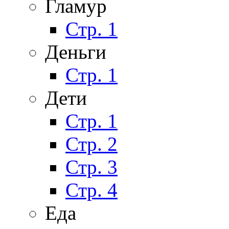
Гламур
Стр. 1
Деньги
Стр. 1
Дети
Стр. 1
Стр. 2
Стр. 3
Стр. 4
Еда