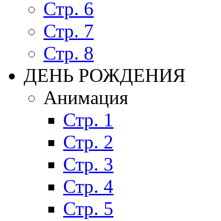
Стр. 6
Стр. 7
Стр. 8
ДЕНЬ РОЖДЕНИЯ
Анимация
Стр. 1
Стр. 2
Стр. 3
Стр. 4
Стр. 5