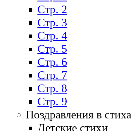
Стр. 2
Стр. 3
Стр. 4
Стр. 5
Стр. 6
Стр. 7
Стр. 8
Стр. 9
Поздравления в стих
Детские стихи