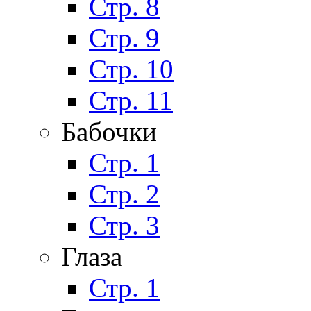
Стр. 8
Стр. 9
Стр. 10
Стр. 11
Бабочки
Стр. 1
Стр. 2
Стр. 3
Глаза
Стр. 1