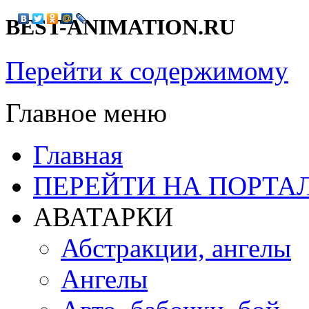
BEST-ANIMATION.RU
Перейти к содержимому
Главное меню
Главная
ПЕРЕЙТИ НА ПОРТА
АВАТАРКИ
Абстракции, ангелы
Ангелы