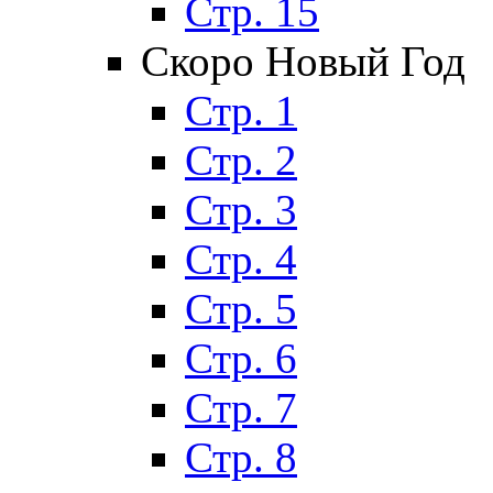
Стр. 15
Скоро Новый Год
Стр. 1
Стр. 2
Стр. 3
Стр. 4
Стр. 5
Стр. 6
Стр. 7
Стр. 8