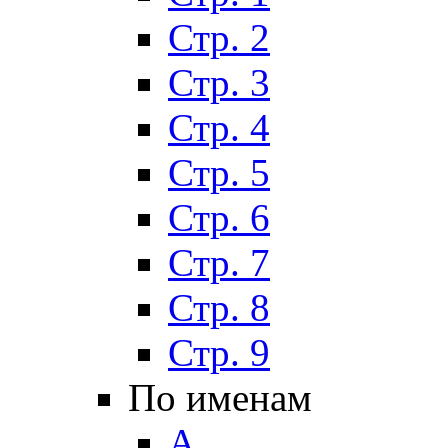
Стр. 2
Стр. 3
Стр. 4
Стр. 5
Стр. 6
Стр. 7
Стр. 8
Стр. 9
По именам
А