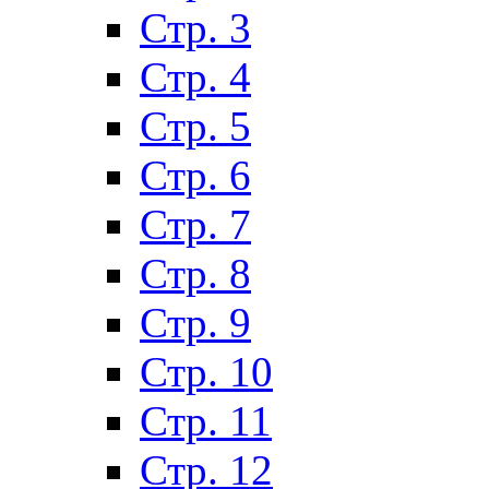
Стр. 3
Стр. 4
Стр. 5
Стр. 6
Стр. 7
Стр. 8
Стр. 9
Стр. 10
Стр. 11
Стр. 12