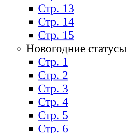
Стр. 13
Стр. 14
Стр. 15
Новогодние статусы
Стр. 1
Стр. 2
Стр. 3
Стр. 4
Стр. 5
Стр. 6