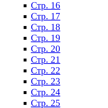
Стр. 16
Стр. 17
Стр. 18
Стр. 19
Стр. 20
Стр. 21
Стр. 22
Стр. 23
Стр. 24
Стр. 25