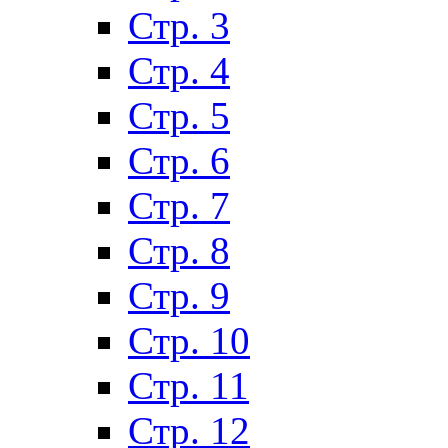
Стр. 3
Стр. 4
Стр. 5
Стр. 6
Стр. 7
Стр. 8
Стр. 9
Стр. 10
Стр. 11
Стр. 12