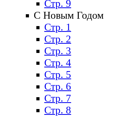
Стр. 9
С Новым Годом
Стр. 1
Стр. 2
Стр. 3
Стр. 4
Стр. 5
Стр. 6
Стр. 7
Стр. 8