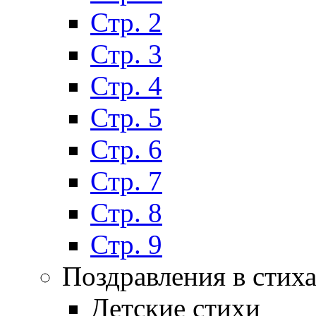
Стр. 2
Стр. 3
Стр. 4
Стр. 5
Стр. 6
Стр. 7
Стр. 8
Стр. 9
Поздравления в стих
Детские стихи