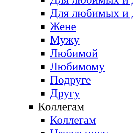
Для любимых и 
Жене
Мужу
Любимой
Любимому
Подруге
Другу
Коллегам
Коллегам