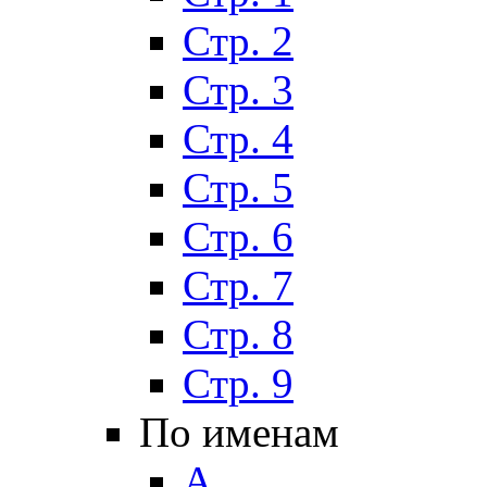
Стр. 2
Стр. 3
Стр. 4
Стр. 5
Стр. 6
Стр. 7
Стр. 8
Стр. 9
По именам
А