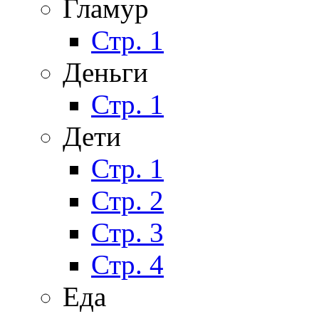
Гламур
Стр. 1
Деньги
Стр. 1
Дети
Стр. 1
Стр. 2
Стр. 3
Стр. 4
Еда