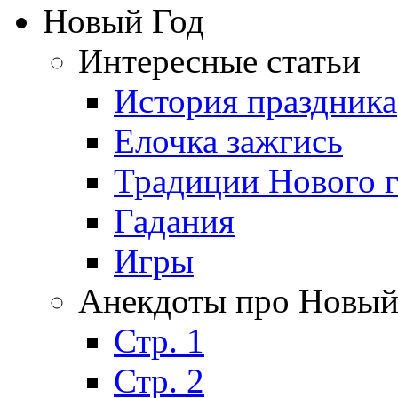
Новый Год
Интересные статьи
История праздника
Елочка зажгись
Традиции Нового г
Гадания
Игры
Анекдоты про Новый
Стр. 1
Стр. 2