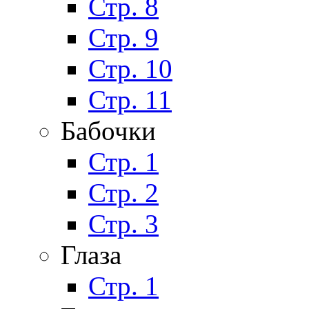
Стр. 8
Стр. 9
Стр. 10
Стр. 11
Бабочки
Стр. 1
Стр. 2
Стр. 3
Глаза
Стр. 1