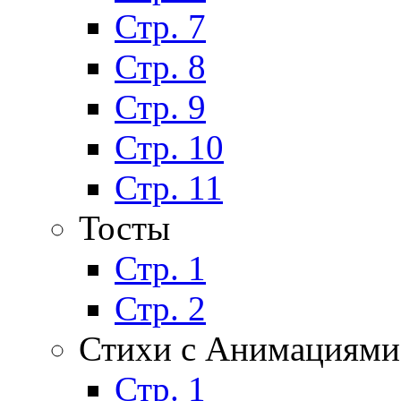
Стр. 7
Стр. 8
Стр. 9
Стр. 10
Стр. 11
Тосты
Стр. 1
Стр. 2
Стихи с Анимациями
Стр. 1