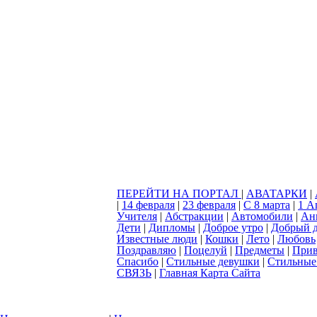
ПЕРЕЙТИ НА ПОРТАЛ
|
АВАТАРКИ
|
|
14 февраля
|
23 февраля
|
С 8 марта
|
1 А
Учителя
|
Абстракции
|
Автомобили
|
Ан
Дети
|
Дипломы
|
Доброе утро
|
Добрый 
Известные люди
|
Кошки
|
Лето
|
Любовь
Поздравляю
|
Поцелуй
|
Предметы
|
Прив
Спасибо
|
Стильные девушки
|
Стильные
СВЯЗЬ
|
Главная Карта Сайта