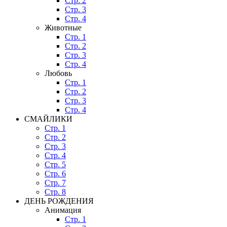
Стр. 2
Стр. 3
Стр. 4
Животные
Стр. 1
Стр. 2
Стр. 3
Стр. 4
Любовь
Стр. 1
Стр. 2
Стр. 3
Стр. 4
СМАЙЛИКИ
Стр. 1
Стр. 2
Стр. 3
Стр. 4
Стр. 5
Стр. 6
Стр. 7
Стр. 8
ДЕНЬ РОЖДЕНИЯ
Анимация
Стр. 1