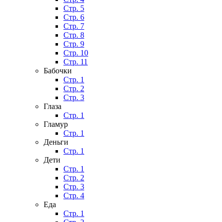
Стр. 5
Стр. 6
Стр. 7
Стр. 8
Стр. 9
Стр. 10
Стр. 11
Бабочки
Стр. 1
Стр. 2
Стр. 3
Глаза
Стр. 1
Гламур
Стр. 1
Деньги
Стр. 1
Дети
Стр. 1
Стр. 2
Стр. 3
Стр. 4
Еда
Стр. 1