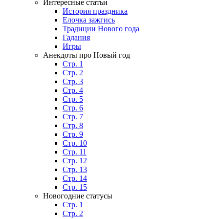
Интересные статьи
История праздника
Елочка зажгись
Традиции Нового года
Гадания
Игры
Анекдоты про Новый год
Стр. 1
Стр. 2
Стр. 3
Стр. 4
Стр. 5
Стр. 6
Стр. 7
Стр. 8
Стр. 9
Стр. 10
Стр. 11
Стр. 12
Стр. 13
Стр. 14
Стр. 15
Новогодние статусы
Стр. 1
Стр. 2