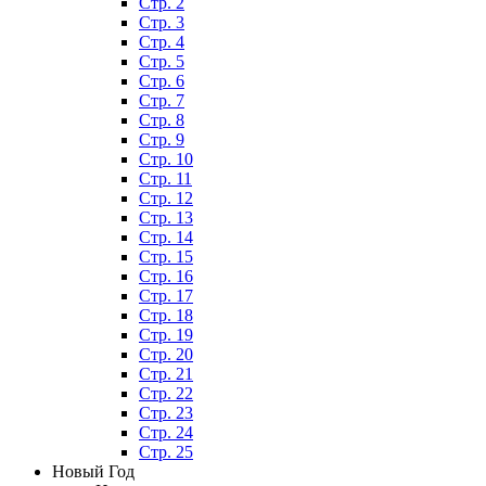
Стр. 2
Стр. 3
Стр. 4
Стр. 5
Стр. 6
Стр. 7
Стр. 8
Стр. 9
Стр. 10
Стр. 11
Стр. 12
Стр. 13
Стр. 14
Стр. 15
Стр. 16
Стр. 17
Стр. 18
Стр. 19
Стр. 20
Стр. 21
Стр. 22
Стр. 23
Стр. 24
Стр. 25
Новый Год