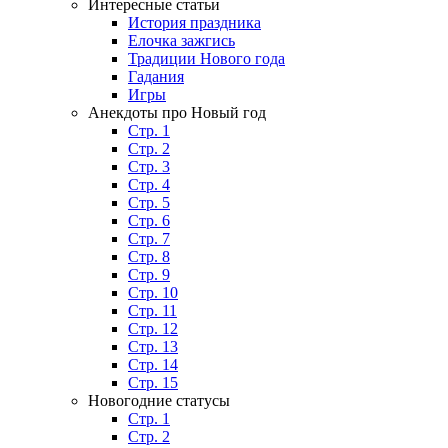
Интересные статьи
История праздника
Елочка зажгись
Традиции Нового года
Гадания
Игры
Анекдоты про Новый год
Стр. 1
Стр. 2
Стр. 3
Стр. 4
Стр. 5
Стр. 6
Стр. 7
Стр. 8
Стр. 9
Стр. 10
Стр. 11
Стр. 12
Стр. 13
Стр. 14
Стр. 15
Новогодние статусы
Стр. 1
Стр. 2