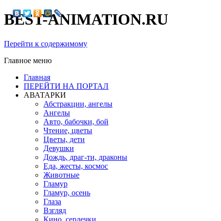
BEST-ANIMATION.RU
Перейти к содержимому
Главное меню
Главная
ПЕРЕЙТИ НА ПОРТАЛ
АВАТАРКИ
Абстракции, ангелы
Ангелы
Авто, бабочки, бой
Чтение, цветы
Цветы, дети
Девушки
Дождь, драг-ти, драконы
Еда, жесты, космос
Животные
Гламур
Гламур, осень
Глаза
Взгляд
Кино, сердечки