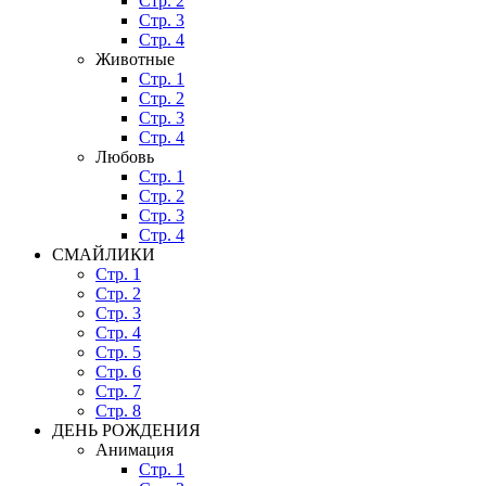
Стр. 2
Стр. 3
Стр. 4
Животные
Стр. 1
Стр. 2
Стр. 3
Стр. 4
Любовь
Стр. 1
Стр. 2
Стр. 3
Стр. 4
СМАЙЛИКИ
Стр. 1
Стр. 2
Стр. 3
Стр. 4
Стр. 5
Стр. 6
Стр. 7
Стр. 8
ДЕНЬ РОЖДЕНИЯ
Анимация
Стр. 1